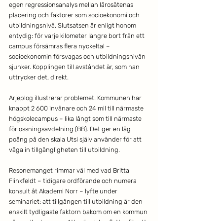
egen regressionsanalys mellan lärosätenas 
placering och faktorer som socioekonomi och 
utbildningsnivå. Slutsatsen är enligt honom 
entydig: för varje kilometer längre bort från ett 
campus försämras flera nyckeltal – 
socioekonomin försvagas och utbildningsnivån 
sjunker. Kopplingen till avståndet är, som han 
uttrycker det, direkt.
Arjeplog illustrerar problemet. Kommunen har 
knappt 2 600 invånare och 24 mil till närmaste 
högskolecampus – lika långt som till närmaste 
förlossningsavdelning (BB). Det ger en låg 
poäng på den skala Utsi själv använder för att 
väga in tillgängligheten till utbildning.
Resonemanget rimmar väl med vad Britta 
Flinkfeldt – tidigare ordförande och numera 
konsult åt Akademi Norr – lyfte under 
seminariet: att tillgången till utbildning är den 
enskilt tydligaste faktorn bakom om en kommun 