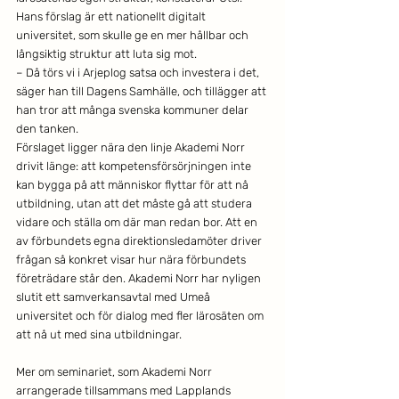
Hans förslag är ett nationellt digitalt 
universitet, som skulle ge en mer hållbar och 
långsiktig struktur att luta sig mot.
– Då törs vi i Arjeplog satsa och investera i det, 
säger han till Dagens Samhälle, och tillägger att 
han tror att många svenska kommuner delar 
den tanken.
Förslaget ligger nära den linje Akademi Norr 
drivit länge: att kompetensförsörjningen inte 
kan bygga på att människor flyttar för att nå 
utbildning, utan att det måste gå att studera 
vidare och ställa om där man redan bor. Att en 
av förbundets egna direktionsledamöter driver 
frågan så konkret visar hur nära förbundets 
företrädare står den. Akademi Norr har nyligen 
slutit ett samverkansavtal med Umeå 
universitet och för dialog med fler lärosäten om 
att nå ut med sina utbildningar.
Mer om seminariet, som Akademi Norr 
arrangerade tillsammans med Lapplands 