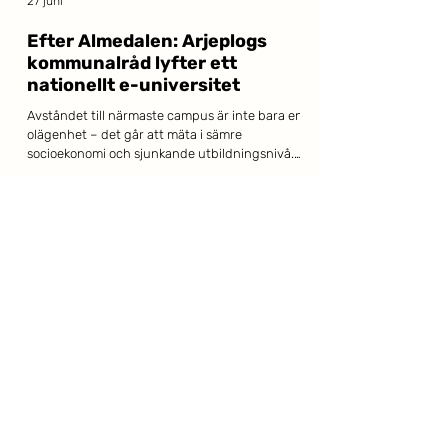
27 juni
Efter Almedalen: Arjeplogs
kommunalråd lyfter ett
nationellt e-universitet
Avståndet till närmaste campus är inte bara en
olägenhet – det går att mäta i sämre
socioekonomi och sjunkande utbildningsnivå.
Det menar Isak Utsi, kommunalråd i Arjeplog
och direktionsledamot i Akademi Norr, som i
Dagens Samhälle lyfter ett nationellt digitalt
universitet som vägen framåt. När Akademi
Norr tillsammans med Lapplands
Kommunalförbund och Kompetensarena
Norrbotten samlade panelen på Norra Scen i
Almedalen var problembilden snabbt
etablerad: halva Sveriges vuxna
25 juni