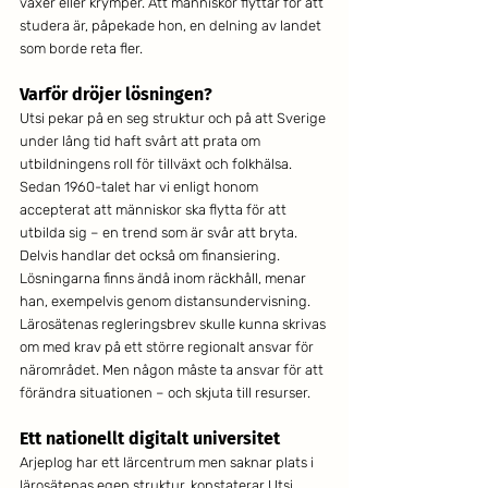
växer eller krymper. Att människor flyttar för att 
studera är, påpekade hon, en delning av landet 
som borde reta fler.
Varför dröjer lösningen?
Utsi pekar på en seg struktur och på att Sverige 
under lång tid haft svårt att prata om 
utbildningens roll för tillväxt och folkhälsa. 
Sedan 1960-talet har vi enligt honom 
accepterat att människor ska flytta för att 
utbilda sig – en trend som är svår att bryta. 
Delvis handlar det också om finansiering.
Lösningarna finns ändå inom räckhåll, menar 
han, exempelvis genom distansundervisning. 
Lärosätenas regleringsbrev skulle kunna skrivas 
om med krav på ett större regionalt ansvar för 
närområdet. Men någon måste ta ansvar för att 
förändra situationen – och skjuta till resurser.
Ett nationellt digitalt universitet
Arjeplog har ett lärcentrum men saknar plats i 
lärosätenas egen struktur, konstaterar Utsi. 