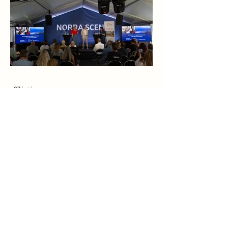
27 juni
Efter Almedalen: Arjeplogs
kommunalråd lyfter ett
nationellt e-universitet
Avståndet till närmaste campus är inte bara en
olägenhet – det går att mäta i sämre
socioekonomi och sjunkande utbildningsnivå.
Det menar Isak Utsi, kommunalråd i Arjeplog
och direktionsledamot i Akademi Norr, som i
Dagens Samhälle lyfter ett nationellt digitalt
universitet som vägen framåt. När Akademi
Norr tillsammans med Lapplands
Kommunalförbund och Kompetensarena