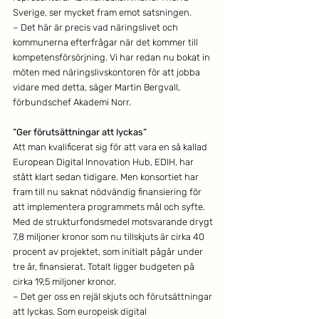
Sverige, ser mycket fram emot satsningen.
– Det här är precis vad näringslivet och 
kommunerna efterfrågar när det kommer till 
kompetensförsörjning. Vi har redan nu bokat in 
möten med näringslivskontoren för att jobba 
vidare med detta, säger Martin Bergvall, 
förbundschef Akademi Norr.
”Ger förutsättningar att lyckas”
Att man kvalificerat sig för att vara en så kallad 
European Digital Innovation Hub, EDIH, har 
stått klart sedan tidigare. Men konsortiet har 
fram till nu saknat nödvändig finansiering för 
att implementera programmets mål och syfte. 
Med de strukturfondsmedel motsvarande drygt 
7,8 miljoner kronor som nu tillskjuts är cirka 40 
procent av projektet, som initialt pågår under 
tre år, finansierat. Totalt ligger budgeten på 
cirka 19,5 miljoner kronor.
– Det ger oss en rejäl skjuts och förutsättningar 
att lyckas. Som europeisk digital 