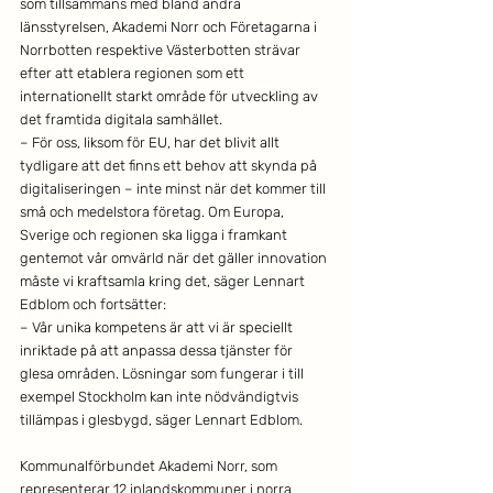
som tillsammans med bland andra 
länsstyrelsen, Akademi Norr och Företagarna i 
Norrbotten respektive Västerbotten strävar 
efter att etablera regionen som ett 
internationellt starkt område för utveckling av 
det framtida digitala samhället.
– För oss, liksom för EU, har det blivit allt 
tydligare att det finns ett behov att skynda på 
digitaliseringen – inte minst när det kommer till 
små och medelstora företag. Om Europa, 
Sverige och regionen ska ligga i framkant 
gentemot vår omvärld när det gäller innovation 
måste vi kraftsamla kring det, säger Lennart 
Edblom och fortsätter:
– Vår unika kompetens är att vi är speciellt 
inriktade på att anpassa dessa tjänster för 
glesa områden. Lösningar som fungerar i till 
exempel Stockholm kan inte nödvändigtvis 
tillämpas i glesbygd, säger Lennart Edblom.
Kommunalförbundet Akademi Norr, som 
representerar 12 inlandskommuner i norra 