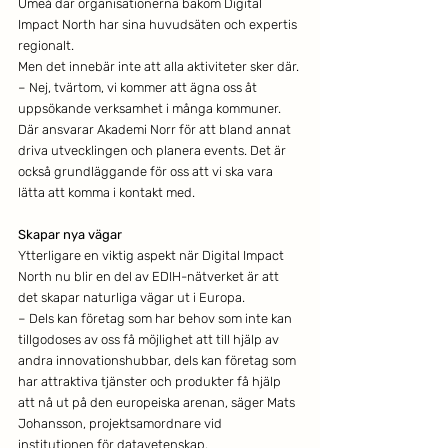
Umeå där organisationerna bakom Digital 
Impact North har sina huvudsäten och expertis 
regionalt.
Men det innebär inte att alla aktiviteter sker där.
– Nej, tvärtom, vi kommer att ägna oss åt 
uppsökande verksamhet i många kommuner. 
Där ansvarar Akademi Norr för att bland annat 
driva utvecklingen och planera events. Det är 
också grundläggande för oss att vi ska vara 
lätta att komma i kontakt med.
Skapar nya vägar
Ytterligare en viktig aspekt när Digital Impact 
North nu blir en del av EDIH-nätverket är att 
det skapar naturliga vägar ut i Europa.
– Dels kan företag som har behov som inte kan 
tillgodoses av oss få möjlighet att till hjälp av 
andra innovationshubbar, dels kan företag som 
har attraktiva tjänster och produkter få hjälp 
att nå ut på den europeiska arenan, säger Mats 
Johansson, projektsamordnare vid 
institutionen för datavetenskap.