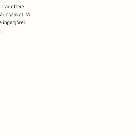
letar efter?
ringslivet. Vi 
 ingenjörer. 
.