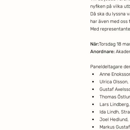
nyfiken på vilka u
Då ska du lyssna v
har även med oss t
Med representanter
När:
Torsdag 18 mars
Anordnare: 
Akadem
Paneldeltagare de
Anne Enoksson
Ulrica Olsson
Gustaf Axelss
Thomas Östlun
Lars Lindberg
Ida Lindh, Str
Joel Hedlund,
Markus Gustaf