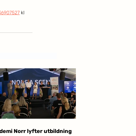
36907527
 kl 
emi Norr lyfter utbildning