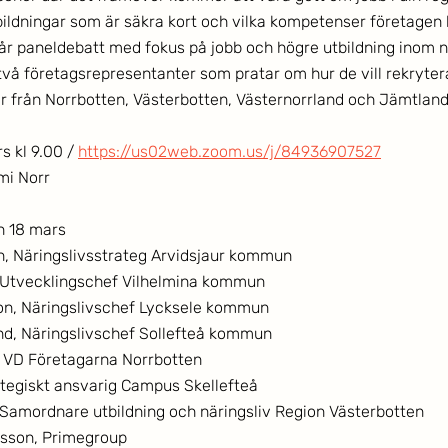
tbildningar som är säkra kort och vilka kompetenser företagen 
år paneldebatt med fokus på jobb och högre utbildning inom nä
vå företagsrepresentanter som pratar om hur de vill rekrytera
 från Norrbotten, Västerbotten, Västernorrland och Jämtland
 kl 9.00 / 
https://us02web.zoom.us/j/84936907527
i Norr   
n 18 mars
, Näringslivsstrateg Arvidsjaur kommun
, Utvecklingschef Vilhelmina kommun
on, Näringslivschef Lycksele kommun
d, Näringslivschef Sollefteå kommun
, VD Företagarna Norrbotten
ategiskt ansvarig Campus Skellefteå
 Samordnare utbildning och näringsliv Region Västerbotten
sson, Primegroup