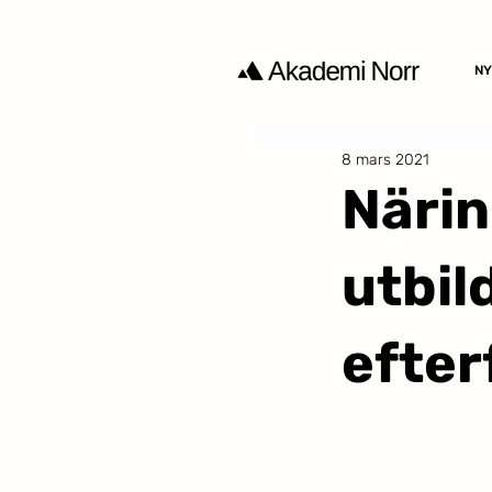
NY
8 mars 2021
Närin
utbil
efter