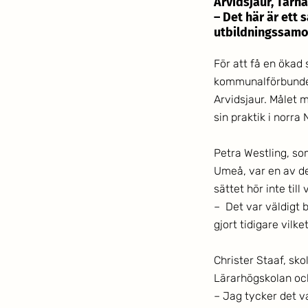
Arvidsjaur, Tärn
– Det här är ett
utbildningssamo
För att få en öka
kommunalförbundet 
Arvidsjaur. Målet m
sin praktik i norra
Petra Westling, so
Umeå, var en av de
sättet hör inte til
–  Det var väldigt 
gjort tidigare vilke
Christer Staaf, sk
Lärarhögskolan oc
– Jag tycker det va