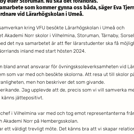
aby eller Storuman. Nu ska det förändras. 
 samarbete som kommer gynna oss båda, säger Eva Tjer
rdnare vid Lärarhögskolan i Umeå. 
d samverkan kring VFU besökte Lärarhögskolan i Umeå och 
Akademi Norr skolor i Vilhelmina, Storuman, Tärnaby, Sorsel
ed det nya samarbetet är att fler lärarstudenter ska få möjlig
 Norrlands inland med start hösten 2024.
m bland annat ansvarar för övningsksoleverksamheten vid Lär
m som var med och besökte skolorna. Att resa ut till skolor på
l vanligheten, men hon beskriver det som givande. 
berikande. Jag upplevde att de, precis som vi vill samverka me
t känns jättepositivt. 
olchef i Vilhelmina var med och tog emot representanterna frå
h Akademi Norr på Hembergsskolan.
r ett väldigt trevligt möte. Det känns bra att vi skapar relation