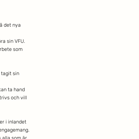
å det nya 
ra sin VFU. 
arbete som 
tagit sin 
kan ta hand 
ivs och vill 
r i inlandet 
s engagemang. 
s alla som är 