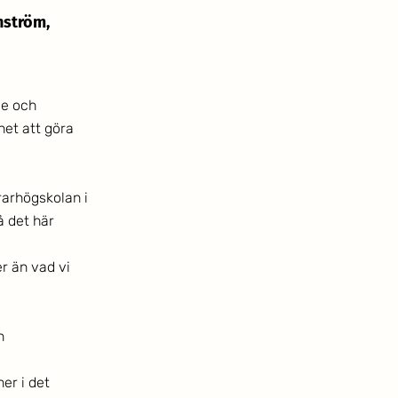
nström, 
e och 
het att göra 
arhögskolan i 
 det här 
r än vad vi 
n 
er i det 