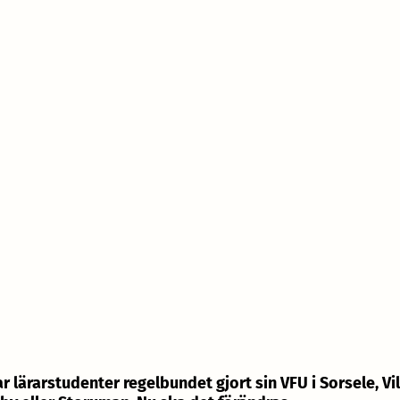
ar lärarstudenter regelbundet gjort sin VFU i Sorsele, Vi