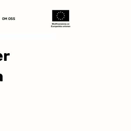
OM OSS
er
a