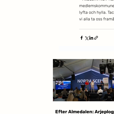
medlemskommuner nä
lyfta och hylla. T
vi alla ta oss framå
Efter Almedalen: Arjeplog