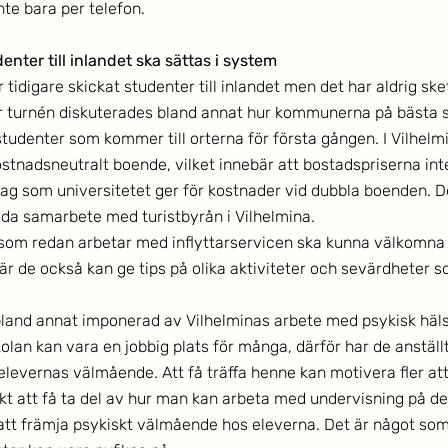
inte bara per telefon.
enter till inlandet ska sättas i system
tidigare skickat studenter till inlandet men det har aldrig sket
r turnén diskuterades bland annat hur kommunerna på bästa s
tudenter som kommer till orterna för första gången. I Vilhel
kostnadsneutralt boende, vilket innebär att bostadspriserna in
rag som universitetet ger för kostnader vid dubbla boenden. De
ida samarbete med turistbyrån i Vilhelmina. 
 som redan arbetar med inflyttarservicen ska kunna välkomna 
är de också kan ge tips på olika aktiviteter och sevärdheter 
bland annat imponerad av Vilhelminas arbete med psykisk hälsa 
olan kan vara en jobbig plats för många, därför har de anställ
 elevernas välmående. Att få träffa henne kan motivera fler att 
skt att få ta del av hur man kan arbeta med undervisning på det
 att främja psykiskt välmående hos eleverna. Det är något som