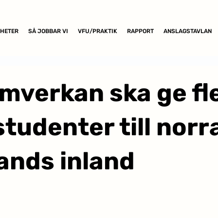
HETER
SÅ JOBBAR VI
VFU/PRAKTIK
RAPPORT
ANSLAGSTAVLAN
mverkan ska ge fl
studenter till norr
ands inland