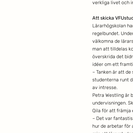
verkliga livet och 
Att skicka VFUstud
Lärarhögskolan har 
regelbundet. Unde
välkomna de lärars
man att tilldelas 
överskrida det bid
idéer om ett framt
– Tanken är att de
studenterna runt d
av intresse. 
Petra Westling är 
undervisningen. Sk
Qila för att främja
– Det var fantasti
hur de arbetar för