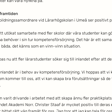
ter kan vara nyfikna på.
framtiden
bildningssamordnare vid Lärarhögskolan i Umeå ser positivt p
ett utökat samarbete med fler skolor där våra studenter kan gö
behöver i sin tur kompetensförsörjning. Det här är ett sam
åda, det känns som en vinn-vinn situation. 
s nu att fler lärarstudenter söker sig till inlandet efter att de 
inlandet är i behov av kompetensförsörjning. Vi hoppas att vi 
 kommer till oss, att vi kan skapa bra förutsättningar så de tr
.
 varit drivande i arbetet med att skapa ännu fler praktikplatse
et Akademi Norr. Christer Staaf är mycket positiv till dera
hittat rätt väg framåt för oss. Jag tror att jag kan tala för os