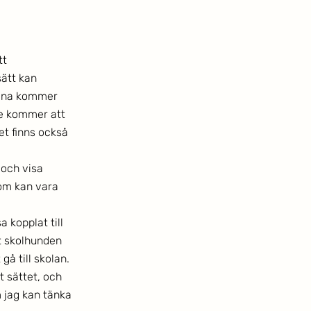
t 
ätt kan 
mina kommer 
te kommer att 
t finns också 
och visa 
som kan vara 
kopplat till 
t skolhunden 
gå till skolan.
 sättet, och 
 jag kan tänka 