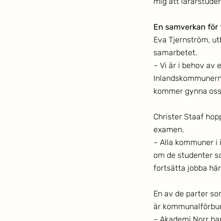
mig att lärarstuden
En samverkan för 
Eva Tjernström, ut
samarbetet. 
– Vi är i behov av 
Inlandskommunerna 
kommer gynna oss b
Christer Staaf hoppa
examen.
– Alla kommuner i 
om de studenter som
fortsätta jobba här
En av de parter som
är kommunalförbund
– Akademi Norr har 