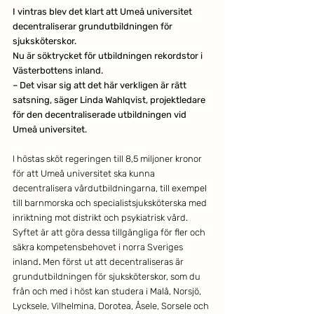
I vintras blev det klart att Umeå universitet 
decentraliserar grundutbildningen för 
sjuksköterskor.
Nu är söktrycket för utbildningen rekordstor i 
Västerbottens inland.
– Det visar sig att det här verkligen är rätt 
satsning, säger Linda Wahlqvist, projektledare 
för den decentraliserade utbildningen vid 
Umeå universitet.  
I höstas sköt regeringen till 8,5 miljoner kronor 
för att Umeå universitet ska kunna 
decentralisera vårdutbildningarna, till exempel 
till barnmorska och specialistsjuksköterska med 
inriktning mot distrikt och psykiatrisk vård. 
Syftet är att göra dessa tillgängliga för fler och 
säkra kompetensbehovet i norra Sveriges 
inland
. 
Men först ut att decentraliseras är 
grundutbildningen för sjuksköterskor, som du 
från och med i höst kan studera i Malå, Norsjö, 
Lycksele, Vilhelmina, Dorotea, Åsele, Sorsele och 