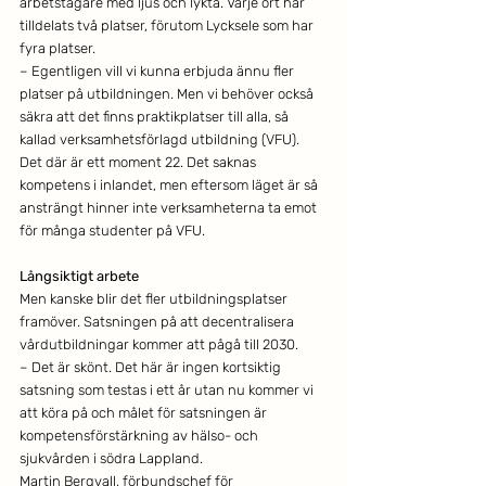
arbetstagare med ljus och lykta. Varje ort har 
tilldelats två platser, förutom Lycksele som har 
fyra platser.  
– Egentligen vill vi kunna erbjuda ännu fler 
platser på utbildningen. Men vi behöver också 
säkra att det finns praktikplatser till alla, så 
kallad verksamhetsförlagd utbildning (VFU). 
Det där är ett moment 22. Det saknas 
kompetens i inlandet, men eftersom läget är så 
ansträngt hinner inte verksamheterna ta emot 
för många studenter på VFU.
Långsiktigt arbete
Men kanske blir det fler utbildningsplatser 
framöver. Satsningen på att decentralisera 
vårdutbildningar kommer att pågå till 2030.
– Det är skönt. Det här är ingen kortsiktig 
satsning som testas i ett år utan nu kommer vi 
att köra på och målet för satsningen är 
kompetensförstärkning av hälso- och 
sjukvården i södra Lappland.  
Martin Bergvall, förbundschef för 