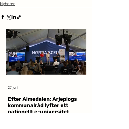
Nyheter
27 juni
Efter Almedalen: Arjeplogs
kommunalråd lyfter ett
nationellt e-universitet
Avståndet till närmaste campus är inte bara en
olägenhet – det går att mäta i sämre