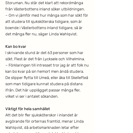
Storuman. Nu står det klart att rekordmånga 
från Västerbottens inland söker utbildningen.
– Om vi jämför med hur många som har sökt för 
att studera till sjuksköterska tidigare, som är 
boende i Västerbottens inland tidigare, så är 
det många fler nu, säger Linda Wahlqvist.
Kan bo kvar
I skrivande stund är det 63 personer som har 
sökt. Flest är det från Lycksele och Vilhelmina. 
– Förklaringen till intresset tror jag är att folk nu 
kan bo kvar på sin hemort men ändå studera. 
De slipper flytta till Umeå, eller åka till Skellefteå 
som man tidigare kunnat studera på distans 
ifrån. Det här upplägget passar många fler, 
vilket vi ser i antalet sökanden.
Viktigt för hela samhället
Att det blir fler sjuksköterskor i inlandet är 
avgörande för orternas framtid, menar Linda 
Wahlqvist, då arbetsmarknaden letar efter 