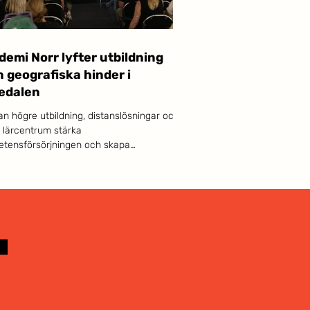
emi Norr lyfter utbildning
 geografiska hinder i
edalen
an högre utbildning, distanslösningar och
a lärcentrum stärka
tensförsörjningen och skapa
xtmöjligheter i hela Sverige – även långt
campusorterna? Den frågan står i
um när Akademi Norr medverkar i
alen.