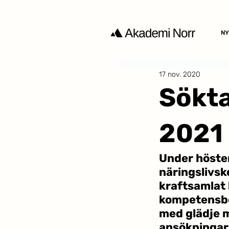
NY
17 nov. 2020
Sökta
2021
Under höste
näringslivsk
kraftsamlat 
kompetensbe
med glädje m
ansökningar.