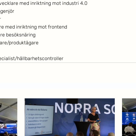
ecklare med inriktning mot industri 4.0
genjör
r
e med inriktning mot frontend
are besöksnäring
dare/produktägare
cialist/hållbarhetscontroller