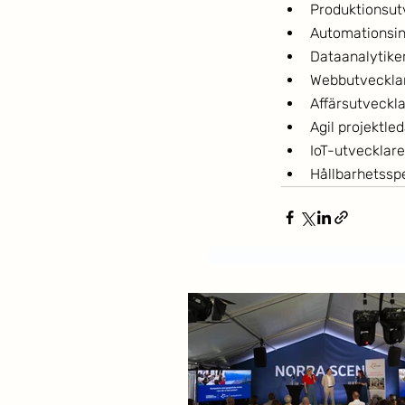
Produktionsutv
Automationsin
Dataanalytike
Webbutvecklar
Affärsutveckl
Agil projektle
IoT-utvecklare
Hållbarhetsspe