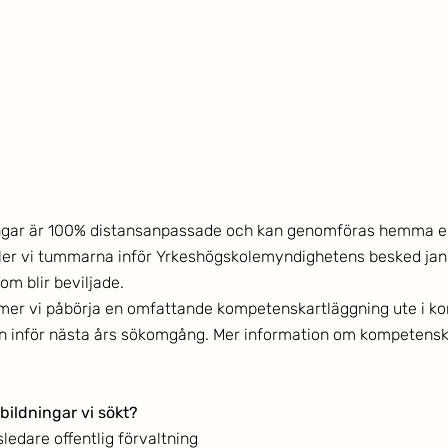
ingar är 100% distansanpassade och kan genomföras hemma elle
ller vi tummarna inför Yrkeshögskolemyndighetens besked jan
som blir beviljade.
er vi påbörja en omfattande kompetenskartläggning ute i k
en inför nästa års sökomgång. Mer information om kompetensk
tbildningar vi sökt?
sledare offentlig förvaltning