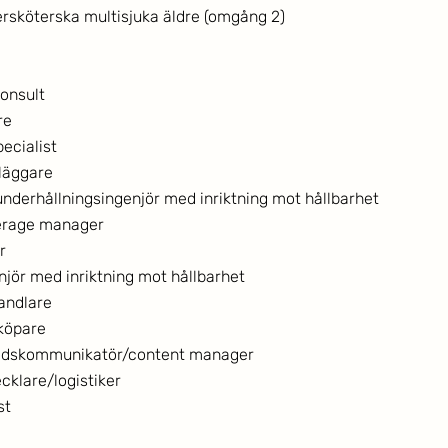
rsköterska multisjuka äldre (omgång 2)
onsult
re
ecialist
läggare
nderhållningsingenjör med inriktning mot hållbarhet
erage manager
r
jör med inriktning mot hållbarhet
andlare
nköpare
nadskommunikatör/content manager
cklare/logistiker
st