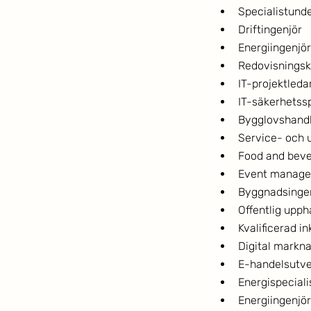
Specialistunde
Driftingenjör
Energiingenjör
Redovisningsk
IT-projektleda
IT-säkerhetssp
Bygglovshand
Service- och u
Food and bev
Event manage
Byggnadsingen
Offentlig upph
Kvalificerad i
Digital mark
E-handelsutve
Energispeciali
Energiingenjör