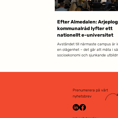
Efter Almedalen: Arjeplog
kommunalråd lyfter ett
nationellt e-universitet
Avståndet till närmaste campus är i
en olägenhet – det går att mäta i s
socioekonomi och sjunkande utbildn
Det menar Isak Utsi, kommunalråd i 
och direktionsledamot i Akademi Nor
Dagens Samhälle lyfter ett nationellt 
universitet som vägen framåt. När
Norr tillsammans med Lapplands
Kommunalförbund och Kompetensa
Prenumerera på vårt
Norrbotten samlade panelen på Nor
nyhetsbrev
Almedalen var problembilden snabb
etablerad: halva Sveriges vuxna