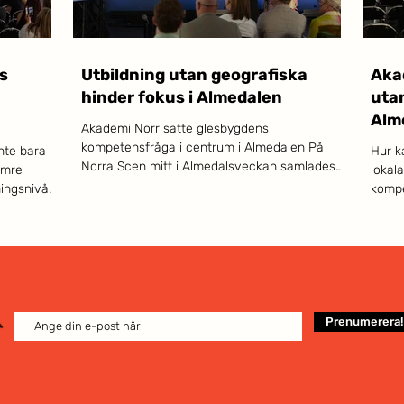
s
Utbildning utan geografiska
Akad
hinder fokus i Almedalen
utan
Alm
Akademi Norr satte glesbygdens
kompetensfråga i centrum i Almedalen På
nte bara
Hur k
Norra Scen mitt i Almedalsveckan samlades
ämre
lokal
röster från högskola, näringsliv, kommun,
ingsnivå.
kompe
region och riksdag kring en fråga som sällan
Arjeplog
tillvä
får huvudrollen i den nationella debatten, men
r, som i
från 
som avgör framtiden för stora delar av landet:
digitalt
centr
hur når kompetens och utbildning ut till hela
 Akademi
Almed
Sverige – även dit avstånden till närmaste
campus mäts i timmar snarare än minuter?
rena
Det var Akademi Norr som, tillsammans med
ra Scen i
Prenumerera!
Lapplands Komm
t