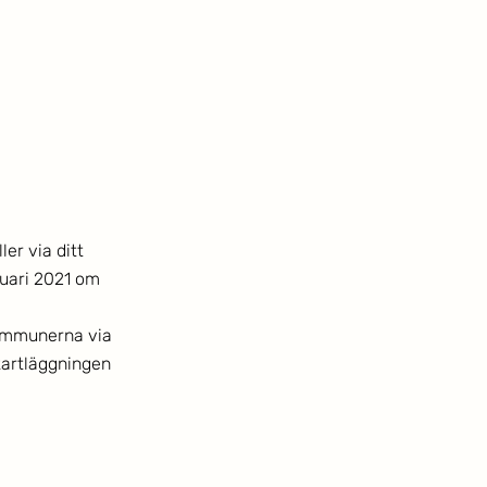
r via ditt 
uari 2021 om 
ommunerna via 
artläggningen 