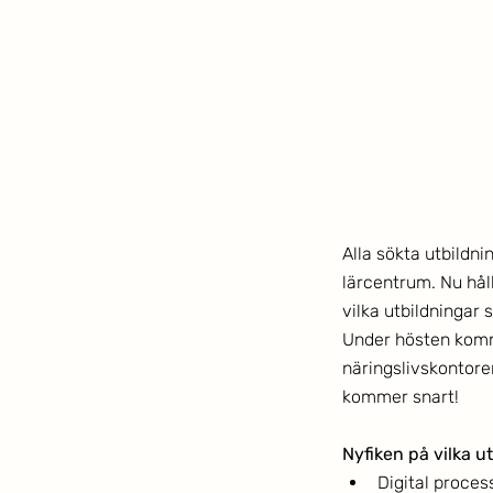
Alla sökta utbildn
lärcentrum. Nu hå
vilka utbildningar 
Under hösten komm
näringslivskontor
kommer snart!
Nyfiken på vilka u
Digital proces