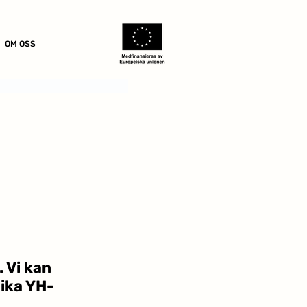
OM OSS
Vi kan 
lika YH-