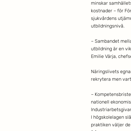
minskar samhällets 
kostnader – för Fö
sjukvårdens utjämn
utbildningsnivå. 
– Sambandet mellan 
utbildning är en vi
Emilie Värja, chef
Näringslivets egna 
rekrytera men vart
– Kompetensbristen 
nationell ekonomis
Industriarbetsgivar
I högskolelagen sl
praktiken väljer d