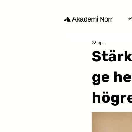
NY
28 apr.
Stärk
ge hel
högre