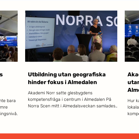
s
Utbildning utan geografiska
Akad
hinder fokus i Almedalen
utan
Alm
Akademi Norr satte glesbygdens
kompetensfråga i centrum i Almedalen På
nte bara
Hur k
Norra Scen mitt i Almedalsveckan samlades
ämre
lokal
röster från högskola, näringsliv, kommun,
ingsnivå.
kompe
region och riksdag kring en fråga som sällan
Arjeplog
tillvä
får huvudrollen i den nationella debatten, men
r, som i
från 
som avgör framtiden för stora delar av landet:
digitalt
centr
hur når kompetens och utbildning ut till hela