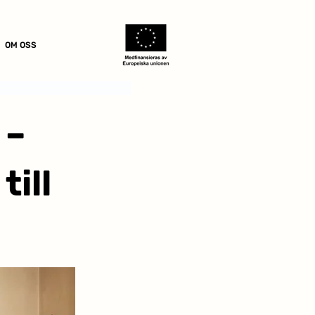
OM OSS
 –
till