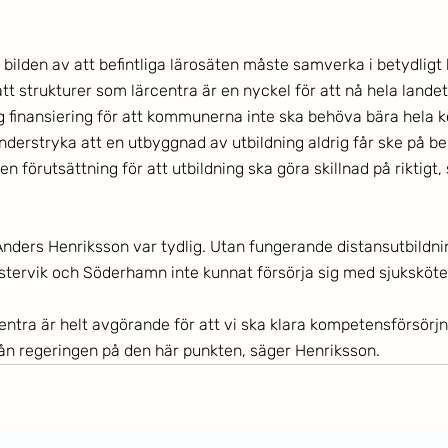
 bilden av att befintliga lärosäten måste samverka i betydligt
tt strukturer som lärcentra är en nyckel för att nå hela landet
ig finansiering för att kommunerna inte ska behöva bära hela 
understryka att en utbyggnad av utbildning aldrig får ske på b
 en förutsättning för att utbildning ska göra skillnad på riktigt,
nders Henriksson var tydlig. Utan fungerande distansutbildni
ervik och Söderhamn inte kunnat försörja sig med sjuksköter
ntra är helt avgörande för att vi ska klara kompetensförsörjn
rån regeringen på den här punkten, säger Henriksson. 