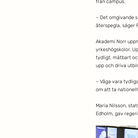
från campus. 
– Det omgivande sa
återspegla, säger F
Akademi Norr uppma
yrkeshögskolor. Up
tydligt, mätbart o
upp och driva utbil
– Våga vara tydlig
om att ta nationellt
Maria Nilsson, sta
Edholm, gav regeri