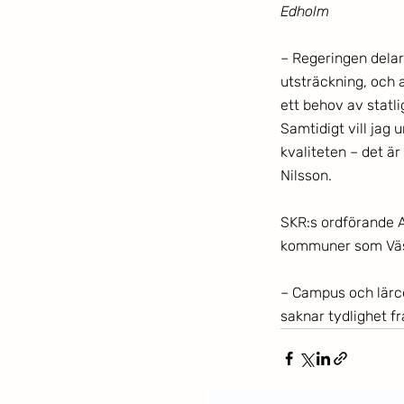
Edholm
– Regeringen delar
utsträckning, och a
ett behov av statl
Samtidigt vill jag 
kvaliteten – det är
Nilsson. 
SKR:s ordförande A
kommuner som Väst
– Campus och lärce
saknar tydlighet f