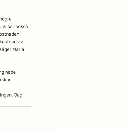
 högre 
. Vi ser också 
kostnaden. 
ekostnad av 
 säger Maria 
ng hade 
skor. 
ingen. Jag 