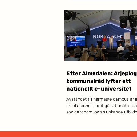
Efter Almedalen: Arjeplog
kommunalråd lyfter ett
nationellt e-universitet
Avståndet till närmaste campus är i
en olägenhet – det går att mäta i s
socioekonomi och sjunkande utbildn
Det menar Isak Utsi, kommunalråd i 
och direktionsledamot i Akademi Nor
Dagens Samhälle lyfter ett nationellt 