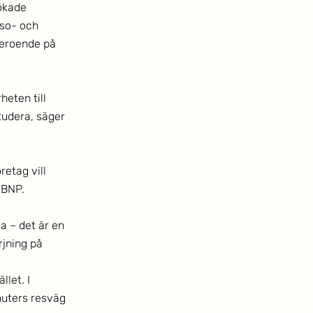
ökade 
so- och 
beroende på 
heten till 
tudera, säger 
etag vill 
 BNP. 
a – det är en 
jning på 
let. I 
nuters resväg 