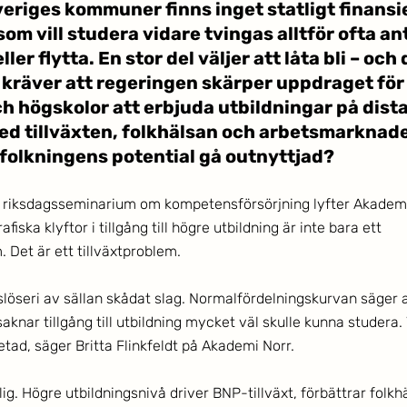
veriges kommuner finns inget statligt finansi
om vill studera vidare tvingas alltför ofta an
ler flytta. En stor del väljer att låta bli – och 
kräver att regeringen skärper uppdraget för 
ch högskolor att erbjuda utbildningar på dista
d tillväxten, folkhälsan och arbetsmarknaden
efolkningens potential gå outnyttjad?
 riksdagsseminarium om kompetensförsörjning lyfter Akademi
fiska klyftor i tillgång till högre utbildning är inte bara ett 
 Det är ett tillväxtproblem. 
slöseri av sällan skådat slag. Normalfördelningskurvan säger a
knar tillgång till utbildning mycket väl skulle kunna studera. 
tad, säger Britta Flinkfeldt på Akademi Norr. 
ig. Högre utbildningsnivå driver BNP-tillväxt, förbättrar folkh