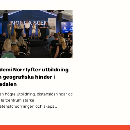
emi Norr lyfter utbildning
 geografiska hinder i
edalen
an högre utbildning, distanslösningar och
a lärcentrum stärka
tensförsörjningen och skapa
xtmöjligheter i hela Sverige – även långt
campusorterna? Den frågan står i
um när Akademi Norr medverkar i