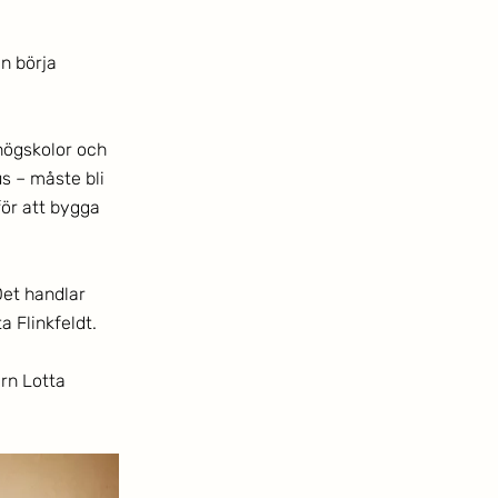
n börja 
högskolor och 
s – måste bli 
ör att bygga 
Det handlar 
a Flinkfeldt. 
rn Lotta 