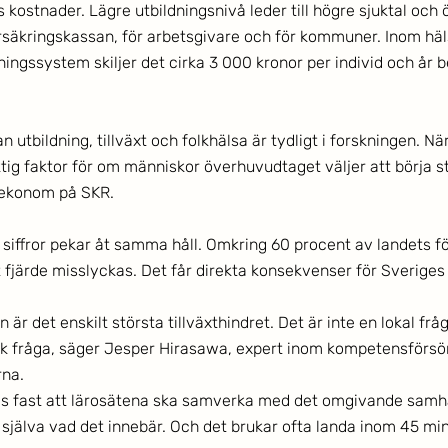
kostnader. Lägre utbildningsnivå leder till högre sjuktal och 
rsäkringskassan, för arbetsgivare och för kommuner. Inom häl
ingssystem skiljer det cirka 3 000 kronor per individ och år 
utbildning, tillväxt och folkhälsa är tydligt i forskningen. När
ktig faktor för om människor överhuvudtaget väljer att börja s
sekonom på SKR. 
siffror pekar åt samma håll. Omkring 60 procent av landets för
 fjärde misslyckas. Det får direkta konsekvenser för Sveriges
är det enskilt största tillväxthindret. Det är inte en lokal fråg
k fråga, säger Jesper Hirasawa, expert inom kompetensförsör
na. 
ås fast att lärosätena ska samverka med det omgivande samhäl
e själva vad det innebär. Och det brukar ofta landa inom 45 mi