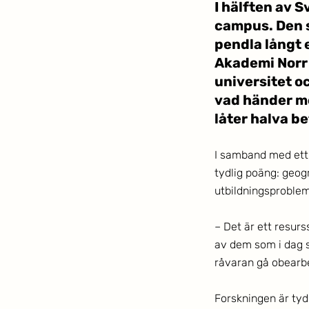
I hälften av S
campus. Den s
pendla långt el
Akademi Norr 
universitet o
vad händer me
låter halva b
I samband med ett
tydlig poäng: geogra
utbildningsproblem.
– Det är ett resurs
av dem som i dag sa
råvaran gå obearbe
Forskningen är tydl