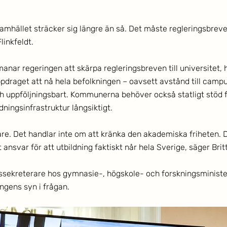
mhället sträcker sig längre än så. Det måste regleringsbreve
linkfeldt. 
nar regeringen att skärpa regleringsbreven till universitet, 
pdraget att nå hela befolkningen – oavsett avstånd till campu
ch uppföljningsbart. Kommunerna behöver också statligt stöd f
dningsinfrastruktur långsiktigt. 
are. Det handlar inte om att kränka den akademiska friheten. 
 ansvar för att utbildning faktiskt når hela Sverige, säger Britt
tssekreterare hos gymnasie-, högskole- och forskningsministe
ngens syn i frågan. 