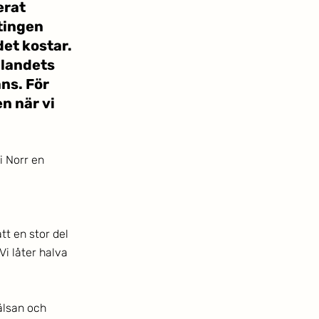
erat 
tingen 
det kostar. 
landets 
ns. För 
 när vi 
 Norr en 
tt en stor del 
Vi låter halva 
älsan och 