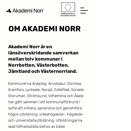
OM AKADEMI NORR
Akademi Norr är en
länsöverskridande samverkan
mellan tolv kommuner i
Norrbotten, Västerbotten,
Jämtland och Västernorrland. ​
Kommunerna Arjeplog, Arvidsjaur, Dorotea,
Kramfors, Lycksele, Norsjö, Sollefteå, Sorsele,
Storuman, Strömsund, Vilh
elmina och Åsele
har gått samman i ett kommunalförbund i
syfte att initiera, samordna och genomföra
högre utbildning; yrkeshögskole-, högskole-
och universitetsutbildning. Utbildningarna
skall tillfredsställa behov av både