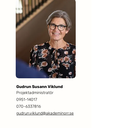
Gudrun Susann Viklund
Projektadministratör
0951-14017
070-6337816
gudrun.viklund@akademinorr.se