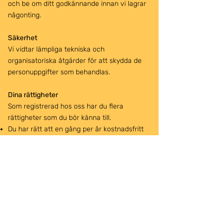
och be om ditt godkännande innan vi lagrar
någonting.
Säkerhet
Vi vidtar lämpliga tekniska och
organisatoriska åtgärder för att skydda de
personuppgifter som behandlas.
Dina rättigheter
Som registrerad hos oss har du flera
rättigheter som du bör känna till.
Du har rätt att en gång per år kostnadsfritt
begära ett registerutdrag över vilken
information som finns registrerad om dig.
Du har i vissa fall även rätt till
dataportabilitet av personuppgifterna.
Du har rätt till att få dina personuppgifter
korrigerade om de är felaktiga, ofullständiga
eller missvisande och rätt att begränsa
behandlingen av personuppgifter tills de blir