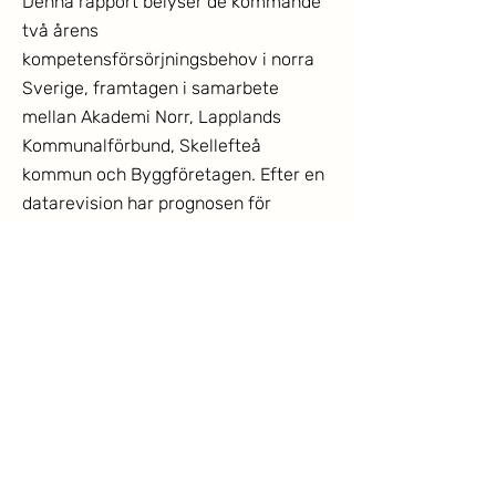
Denna rapport belyser de kommande
två årens
kompetensförsörjningsbehov i norra
Sverige, framtagen i samarbete
mellan Akademi Norr, Lapplands
Kommunalförbund, Skellefteå
kommun och Byggföretagen. Efter en
datarevision har prognosen för
antalet framtida rekryteringar
justerats upp från 11 600 till 14 000
tjänster, kompletterat med värdefulla
branschinsikter från Visita och
Installatörsföretagen. Syftet med den
strukturerade datainsamlingen är att
ge myndigheter, regioner och
utbildningsaktörer ett tillförlitligt
underlag för att mer effektivt kunna
samordna och stärka