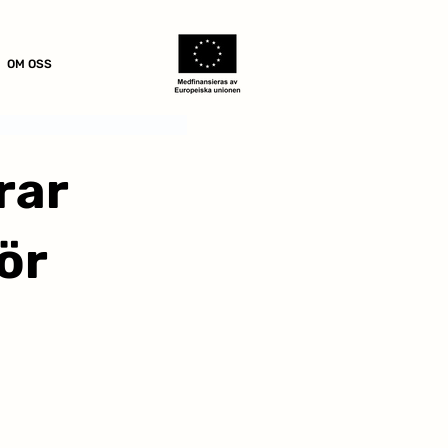
OM OSS
rar
ör