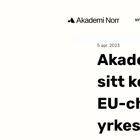
NY
5 apr. 2023
Akade
sitt 
EU-ch
yrkes