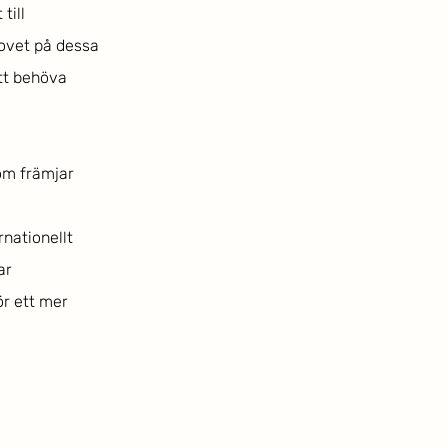
ill 
hovet på dessa 
att behöva 
om främjar 
rnationellt 
ar 
r ett mer 