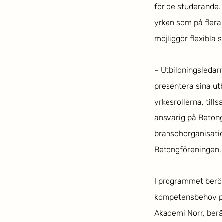
för de studerande. 
yrken som på flera 
möjliggör flexibla s
– Utbildningsledarn
presentera sina ut
yrkesrollerna, til
ansvarig på Betong
branschorganisati
Betongföreningen, 
I programmet berör
kompetensbehov på 
Akademi Norr, ber