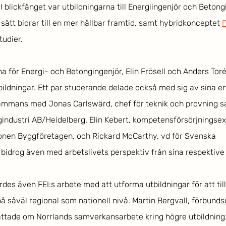
I blickfånget var utbildningarna till Energiingenjör och Betong
sätt bidrar till en mer hållbar framtid, samt hybridkonceptet 
tudier.
a för Energi- och Betongingenjör, Elin Frösell och Anders Torén
bildningar. Ett par studerande delade också med sig av sina e
lsammans med Jonas Carlswärd, chef för teknik och provning s
industri AB/Heidelberg. Elin Kebert, kompetensförsörjningsex
onen Byggföretagen, och Rickard McCarthy, vd för Svenska 
bidrog även med arbetslivets perspektiv från sina respektive
des även FEI:s arbete med att utforma utbildningar för att til
såväl regional som nationell nivå. Martin Bergvall, förbundsc
ättade om Norrlands samverkansarbete kring högre utbildning