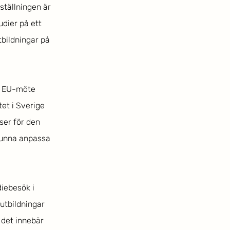
ställningen är 
dier på ett 
tbildningar på 
t EU-möte 
t i Sverige 
er för den 
kunna anpassa 
iebesök i 
utbildningar 
det innebär 