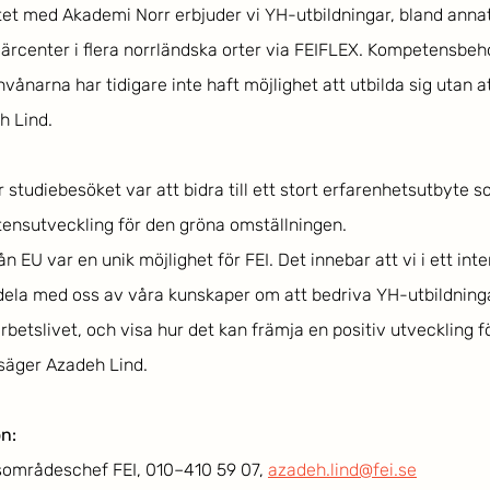
 med Akademi Norr erbjuder vi YH-utbildningar, bland annat t
 lärcenter i flera norrländska orter via FEIFLEX. Kompetensbe
invånarna har tidigare inte haft möjlighet att utbilda sig utan 
h Lind.
 studiebesöket var att bidra till ett stort erfarenhetsutbyte s
ensutveckling för den gröna omställningen.
n EU var en unik möjlighet för FEI. Det innebar att vi i ett inte
ela med oss av våra kunskaper om att bedriva YH-utbildning
betslivet, och visa hur det kan främja en positiv utveckling fö
 säger Azadeh Lind.
n:
sområdeschef FEI, 010–410 59 07, 
azadeh.lind@fei.se