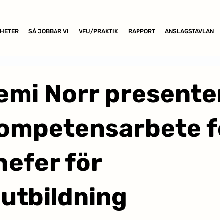
HETER
SÅ JOBBAR VI
VFU/PRAKTIK
RAPPORT
ANSLAGSTAVLAN
mi Norr presente
kompetensarbete f
efer för
utbildning