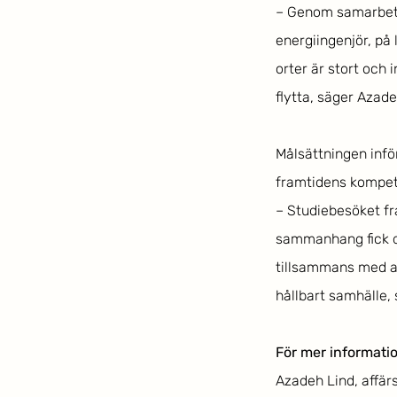
– Genom samarbetet
energiingenjör, på
orter är stort och 
flytta, säger Azade
Målsättningen inför
framtidens kompet
– Studiebesöket frå
sammanhang fick d
tillsammans med ar
hållbart samhälle,
För mer informatio
Azadeh Lind, affär