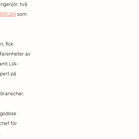
ingenjör, två 
FEIFLEX
som 
, fick 
rfarenheter av 
amt LIA-
pert på 
 branscher. 
lgodose 
hef för 
.