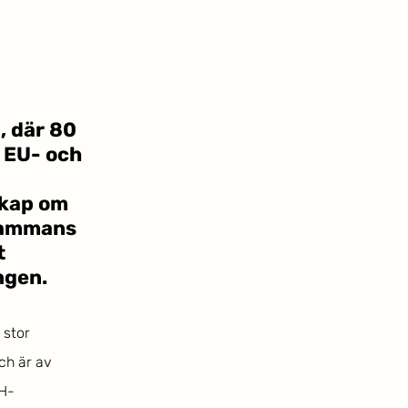
, där 80 
 EU- och 
kap om 
sammans 
 
gen. 
 stor 
ch är av 
YH-