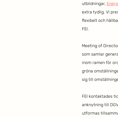
utbildningar, 
Energ
extra tydlig. Vi p
flexibelt och hållb
FEI.
Meeting of Directo
som samlar general
inom ramen för or
gröna omställninge
sig till omställning
FEI kontaktades tid
anknytning till DGV
utformas tillsamma