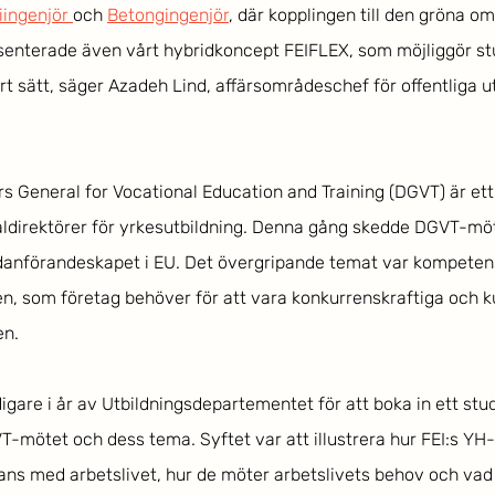
iingenjör 
och 
Betongingenjör
, där kopplingen till den gröna om
resenterade även vårt hybridkoncept FEIFLEX, som möjliggör stu
art sätt, säger Azadeh Lind, affärsområdeschef för offentliga u
rs General for Vocational Education and Training (DGVT) är et
direktörer för yrkesutbildning. Denna gång skedde DGVT-möte
danförandeskapet i EU. Det övergripande temat var kompetens
n, som företag behöver för att vara konkurrenskraftiga och 
en. 
igare i år av Utbildningsdepartementet för att boka in ett stud
T-mötet och dess tema. Syftet var att illustrera hur FEI:s YH-
ns med arbetslivet, hur de möter arbetslivets behov och vad 