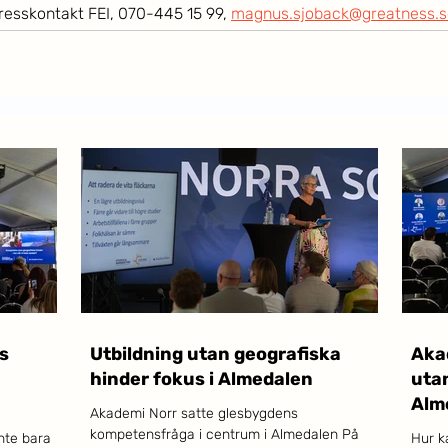
esskontakt FEI, 070-445 15 99, 
magnus.sjoback@greatness.s
s
Utbildning utan geografiska
Akad
hinder fokus i Almedalen
utan
Alm
Akademi Norr satte glesbygdens
kompetensfråga i centrum i Almedalen På
nte bara
Hur k