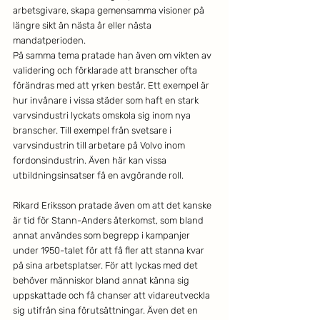
arbetsgivare, skapa gemensamma visioner på 
längre sikt än nästa år eller nästa 
mandatperioden.
På samma tema pratade han även om vikten av 
validering och förklarade att branscher ofta 
förändras med att yrken består. Ett exempel är 
hur invånare i vissa städer som haft en stark 
varvsindustri lyckats omskola sig inom nya 
branscher. Till exempel från svetsare i 
varvsindustrin till arbetare på Volvo inom 
fordonsindustrin. Även här kan vissa 
utbildningsinsatser få en avgörande roll.
Rikard Eriksson pratade även om att det kanske 
är tid för Stann-Anders återkomst, som bland 
annat användes som begrepp i kampanjer 
under 1950-talet för att få fler att stanna kvar 
på sina arbetsplatser. För att lyckas med det 
behöver människor bland annat känna sig 
uppskattade och få chanser att vidareutveckla 
sig utifrån sina förutsättningar. Även det en 