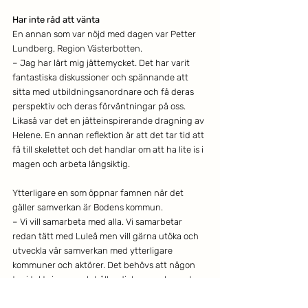
Har inte råd att vänta
En annan som var nöjd med dagen var Petter 
Lundberg, Region Västerbotten.
– Jag har lärt mig jättemycket. Det har varit 
fantastiska diskussioner och spännande att 
sitta med utbildningsanordnare och få deras 
perspektiv och deras förväntningar på oss. 
Likaså var det en jätteinspirerande dragning av 
Helene. En annan reflektion är att det tar tid att 
få till skelettet och det handlar om att ha lite is i 
magen och arbeta långsiktig.
Ytterligare en som öppnar famnen när det 
gäller samverkan är Bodens kommun.
– Vi vill samarbeta med alla. Vi samarbetar 
redan tätt med Luleå men vill gärna utöka och 
utveckla vår samverkan med ytterligare 
kommuner och aktörer. Det behövs att någon 
tar i taktpinnen och håller dialogerna levande. 
Jag är glad att vi kan träffas så här, säger 