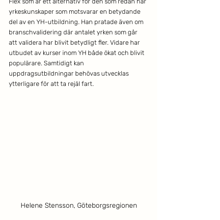
Flex som är ett alternativ för den som redan har 
yrkeskunskaper som motsvarar en betydande 
del av en YH-utbildning. Han pratade även om 
branschvalidering där antalet yrken som går 
att validera har blivit betydligt fler. Vidare har 
utbudet av kurser inom YH både ökat och blivit 
populärare. Samtidigt kan 
uppdragsutbildningar behövas utvecklas 
ytterligare för att ta rejäl fart.
Helene Stensson, Göteborgsregionen