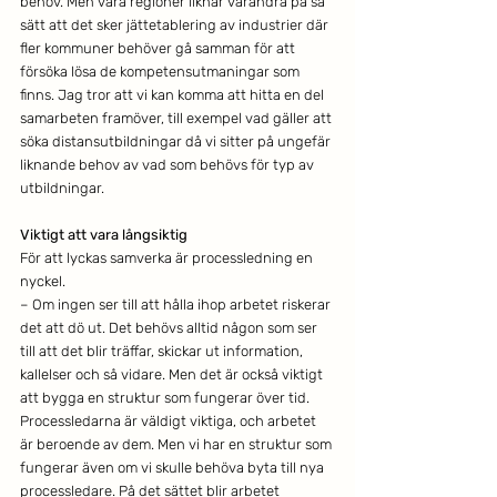
behov. Men våra regioner liknar varandra på så 
sätt att det sker jättetablering av industrier där 
fler kommuner behöver gå samman för att 
försöka lösa de kompetensutmaningar som 
finns. Jag tror att vi kan komma att hitta en del 
samarbeten framöver, till exempel vad gäller att 
söka distansutbildningar då vi sitter på ungefär 
liknande behov av vad som behövs för typ av 
utbildningar.
Viktigt att vara långsiktig
För att lyckas samverka är processledning en 
nyckel.
– Om ingen ser till att hålla ihop arbetet riskerar 
det att dö ut. Det behövs alltid någon som ser 
till att det blir träffar, skickar ut information, 
kallelser och så vidare. Men det är också viktigt 
att bygga en struktur som fungerar över tid. 
Processledarna är väldigt viktiga, och arbetet 
är beroende av dem. Men vi har en struktur som 
fungerar även om vi skulle behöva byta till nya 
processledare. På det sättet blir arbetet 