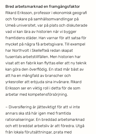
Bred arbetsmarknad en framgångsfaktor
Rikard Eriksson, professor i ekonomisk geografi 
och forskare på samhällsomvandlingar på 
Umeå universitet, var på plats och diskuterade 
vad vi kan lära av historien när vi bygger 
framtidens städer. Han varnar för att satsa för 
mycket på några få arbetsgivare. Till exempel 
har Northvolt i Skellefteå redan skapat 
tusentals arbetstillfällen. Men historien har 
visat att en fabrik kan flyttas eller att ny teknik 
kan göra den överflödig. En stad mår bäst av 
att ha en mångfald av branscher och 
yrkesroller att erbjuda sina invånare. Rikard 
Eriksson ser en viktig roll i detta för de som 
arbetar med kompetensförsörjning.
– Diversifiering är jätteviktigt för att vi inte 
annars ska stå här igen med framtida 
rationaliseringar. En breddad arbetsmarknad 
och ett breddat arbetsliv är att föredra. Utgå 
från lokala förutsättningar, prata med 