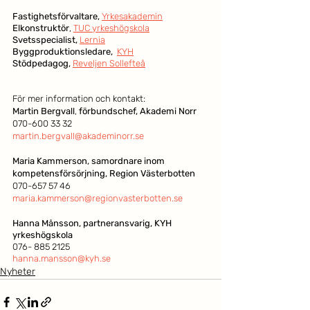
Fastighetsförvaltare, 
Yrkesakademin
Elkonstruktör
, 
TUC yrkeshögskola
Svetsspecialist,
Lernia
Byggproduktionsledare,
KYH
Stödpedagog,
Reveljen Sollefteå
För mer information och kontakt:
Martin Bergvall
, 
förbundschef, Akademi Norr
070-600 33 32
martin.bergvall@akademinorr.se
Maria Kammerson, samordnare inom 
kompetensförsörjning, Region Västerbotten
070-657 57 46
maria.kammerson@regionvasterbotten.se
Hanna Månsson, partneransvarig, KYH 
yrkeshögskola
076- 885 2125
hanna.mansson@kyh.se
Nyheter