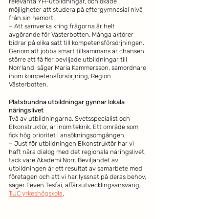
relevanta YH-utbildningar, och ökade 
möjligheter att studera på eftergymnasial nivå 
från sin hemort.
– 
Att samverka kring frågorna är helt 
avgörande för Västerbotten.
Många aktörer 
bidrar på olika sätt till kompetensförsörjningen. 
Genom att jobba smart tillsammans är chansen 
större att få fler beviljade utbildningar till 
Norrland, säger Maria Kammersson, samordnare 
inom kompetensförsörjning, Region 
Västerbotten.
Platsbundna utbildningar gynnar lokala 
näringslivet
Två av utbildningarna, Svetsspecialist och 
Elkonstruktör, är inom teknik. Ett område som 
fick hög prioritet i ansökningsomgången. 
– 
Just för utbildningen Elkonstruktör har vi 
haft nära dialog med det regionala näringslivet, 
tack vare Akademi Norr. Beviljandet av 
utbildningen är ett resultat av samarbete med 
företagen och att vi har lyssnat på deras behov, 
säger Feven Tesfai, affärsutvecklingsansvarig, 
TUC yrkeshögskola
.