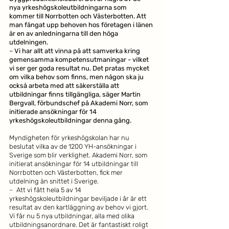
nya yrkeshögskoleutbildningarna som 
kommer till Norrbotten och Västerbotten. Att 
man fångat upp behoven hos företagen i länen 
är en av anledningarna till den höga 
utdelningen. 
– 
Vi har allt att vinna på att samverka kring 
gemensamma kompetensutmaningar - vilket 
vi ser ger goda resultat nu. Det pratas mycket 
om vilka behov som finns, men någon ska ju 
också arbeta med att säkerställa att 
utbildningar finns tillgängliga, säger Martin 
Bergvall, förbundschef på Akademi Norr, som 
initierade ansökningar för 14 
yrkeshögskoleutbildningar denna gång.
Myndigheten för yrkeshögskolan har nu 
beslutat vilka av de 1200 YH-ansökningar i 
Sverige som blir verklighet. Akademi Norr, som 
initierat ansökningar för 14 utbildningar till 
Norrbotten och Västerbotten, fick mer 
utdelning än snittet i Sverige. 
– 
 Att vi fått hela 5 av 14 
yrkeshögskoleutbildningar beviljade i år är ett 
resultat av den kartläggning av behov vi gjort. 
Vi får nu 5 nya utbildningar, alla med olika 
utbildningsanordnare. Det är fantastiskt roligt 