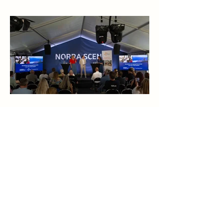
27 juni
Efter Almedalen: Arjeplogs
kommunalråd lyfter ett
nationellt e-universitet
Avståndet till närmaste campus är inte bara en
olägenhet – det går att mäta i sämre
socioekonomi och sjunkande utbildningsnivå.
Det menar Isak Utsi, kommunalråd i Arjeplog
och direktionsledamot i Akademi Norr, som i
Dagens Samhälle lyfter ett nationellt digitalt