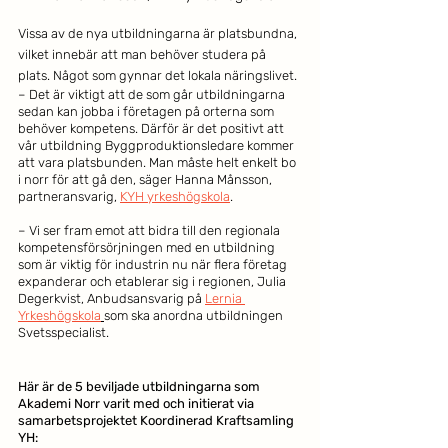
Vissa av de nya utbildningarna är platsbundna, 
vilket innebär att man behöver studera på 
plats. Något som gynnar det lokala näringslivet.
– Det är viktigt att de som går utbildningarna 
sedan kan jobba i företagen på orterna som 
behöver kompetens. Därför är det positivt att 
vår utbildning Byggproduktionsledare kommer 
att vara platsbunden. Man måste helt enkelt bo 
i norr för att gå den, säger Hanna Månsson, 
partneransvarig, 
KYH yrkeshögskola
. 
– Vi ser fram emot att bidra till den regionala 
kompetensförsörjningen med en utbildning 
som är viktig för industrin nu när flera företag 
expanderar och etablerar sig i regionen, Julia 
Degerkvist, Anbudsansvarig på 
Lernia 
Yrkeshögskola
som ska anordna utbildningen 
Svetsspecialist.
Här är de 5 beviljade utbildningarna som 
Akademi Norr varit med och initierat via 
samarbetsprojektet Koordinerad Kraftsamling 
YH: 