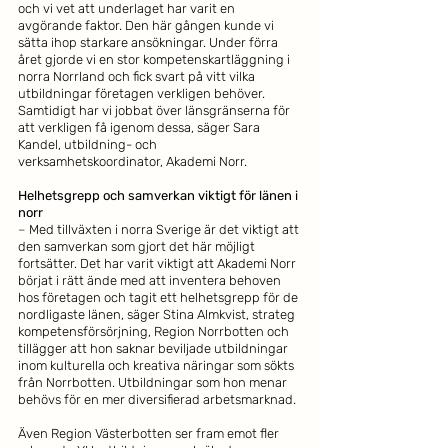
och vi vet att underlaget har varit en 
avgörande faktor. Den här gången kunde vi 
sätta ihop starkare ansökningar. Under förra 
året gjorde vi en stor kompetenskartläggning i 
norra Norrland och fick svart på vitt vilka 
utbildningar företagen verkligen behöver. 
Samtidigt har vi jobbat över länsgränserna för 
att verkligen få igenom dessa, säger Sara 
Kandel, utbildning- och 
verksamhetskoordinator, Akademi Norr.
Helhetsgrepp och samverkan viktigt för länen i 
norr
– 
Med tillväxten i norra Sverige är det viktigt att 
den samverkan som gjort det här möjligt 
fortsätter. Det har varit viktigt att Akademi Norr 
börjat i rätt ände med att inventera behoven 
hos företagen och tagit ett helhetsgrepp för de 
nordligaste länen, säger Stina Almkvist, strateg 
kompetensförsörjning, Region Norrbotten och 
tillägger att hon saknar beviljade utbildningar 
inom kulturella och kreativa näringar som sökts 
från Norrbotten. Utbildningar som hon menar 
behövs för en mer diversifierad arbetsmarknad.  
Även Region Västerbotten ser fram emot fler 