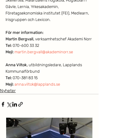
Skellefteå, Mälardalens högskola, Högskolan i 
Gävle, Lernia, Yrkesakademin, 
Företagsekonomiska institutet (FEI), Medlearn, 
Irisgruppen och Lexicon.
För mer information: 
Martin Bergvall,
 verksamhetschef Akademi Norr
Tel:
 070-600 33 32
Mejl:
martin.bergvall@akademinorr.se
Anna Viltok,
 utbildningsledare, Lapplands 
Kommunalförbund
Tel:
 070-381 83 15
Mejl: 
anna.viltok@lapplands.se
Nyheter