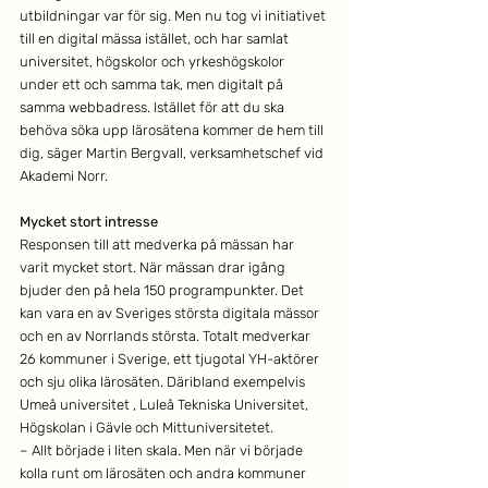
utbildningar var för sig. Men nu tog vi initiativet 
till en digital mässa istället, och har samlat 
universitet, högskolor och yrkeshögskolor 
under ett och samma tak, men digitalt på 
samma webbadress. Istället för att du ska 
behöva söka upp lärosätena kommer de hem till 
dig, säger Martin Bergvall, verksamhetschef vid 
Akademi Norr.
Mycket stort intresse
Responsen till att medverka på mässan har 
varit mycket stort. När mässan drar igång 
bjuder den på hela 150 programpunkter. Det 
kan vara en av Sveriges största digitala mässor 
och en av Norrlands största. Totalt medverkar 
26 kommuner i Sverige, ett tjugotal YH-aktörer 
och sju olika lärosäten. Däribland exempelvis 
Umeå universitet , Luleå Tekniska Universitet, 
Högskolan i Gävle och Mittuniversitetet.
– Allt började i liten skala. Men när vi började 
kolla runt om lärosäten och andra kommuner 