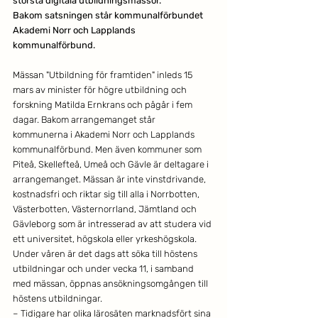
största digitala utbildningsmässor.
Bakom satsningen står kommunalförbundet 
Akademi Norr och Lapplands 
kommunalförbund.
Mässan "Utbildning för framtiden" inleds 15 
mars av minister för högre utbildning och 
forskning Matilda Ernkrans och pågår i fem 
dagar. Bakom arrangemanget står 
kommunerna i Akademi Norr och Lapplands 
kommunalförbund. Men även kommuner som 
Piteå, Skellefteå, Umeå och Gävle är deltagare i 
arrangemanget. Mässan är inte vinstdrivande, 
kostnadsfri och riktar sig till alla i Norrbotten, 
Västerbotten, Västernorrland, Jämtland och 
Gävleborg som är intresserad av att studera vid 
ett universitet, högskola eller yrkeshögskola. 
Under våren är det dags att söka till höstens 
utbildningar och under vecka 11, i samband 
med mässan, öppnas ansökningsomgången till 
höstens utbildningar.
– Tidigare har olika lärosäten marknadsfört sina 