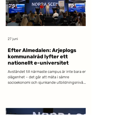
27 juni
Efter Almedalen: Arjeplogs
kommunalråd lyfter ett
nationellt e-universitet
Avståndet till närmaste campus är inte bara en
olägenhet – det går att mäta i sämre
socioekonomi och sjunkande utbildningsnivå.
Det menar Isak Utsi, kommunalråd i Arjeplog
och direktionsledamot i Akademi Norr, som i
Dagens Samhälle lyfter ett nationellt digitalt
universitet som vägen framåt. När Akademi
Norr tillsammans med Lapplands
Kommunalförbund och Kompetensarena
Norrbotten samlade panelen på Norra Scen i
Almedalen var problembilden snabbt