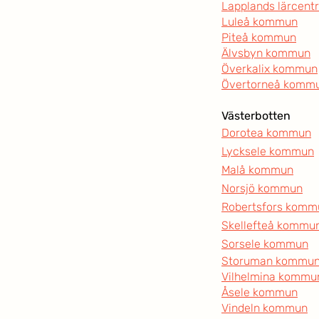
Lapplands lärcentr
Luleå kommun
Piteå kommun
Älvsbyn kommun
Överkalix kommun
Övertorneå komm
Västerbotten
Dorotea kommun
Lycksele kommun
Malå kommun
Norsjö kommun
Robertsfors komm
Skellefteå kommu
Sorsele kommun
Storuman kommu
Vilhelmina kommu
Åsele kommun
Vindeln kommun