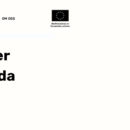
OM OSS
er
da