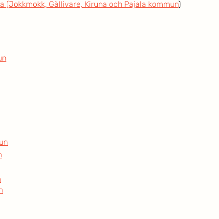
a (Jokkmokk, Gällivare, Kiruna och Pajala kommun
)
un
un
n
n
n