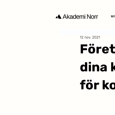
NY
12 nov. 2021
Föret
dina
för 