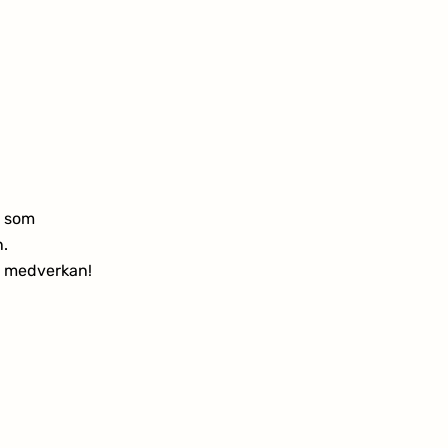
u som 
. 
in medverkan!