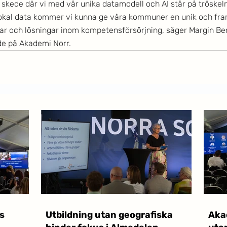
tt skede där vi med vår unika datamodell och AI står på tröskeln t
okal data kommer vi kunna ge våra kommuner en unik och fra
ar och lösningar inom kompetensförsörjning, säger Margin Ber
e på Akademi Norr. 
s
Utbildning utan geografiska
Akad