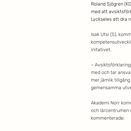
Roland Sjögren (K
med att avsiktsför
Lyckseles att dra 
Isak Utsi (S), kom
kompetensutvecklin
initativet,
– 
Avsiktsförklaring
med och tar ansvar
mer jämlik tillgång 
gemensamma utveck
Akademi Norr komm
och lärcentrumen 
kommenterade: 