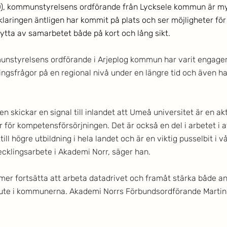
D), kommunstyrelsens ordförande från Lycksele kommun är my
klaringen äntligen har kommit på plats och ser möjligheter fö
nytta av samarbetet både på kort och lång sikt. 
munstyrelsens ordförande i Arjeplog kommun har varit engager
gsfrågor på en regional nivå under en längre tid och även h
en skickar en signal till inlandet att Umeå universitet är en ak
 för kompetensförsörjningen. Det är också en del i arbetet i a
till högre utbildning i hela landet och är en viktig pusselbit i vå
lingsarbete i Akademi Norr, säger han. 
er fortsätta att arbeta datadrivet och framåt stärka både a
ute i kommunerna. Akademi Norrs Förbundsordförande Martin 