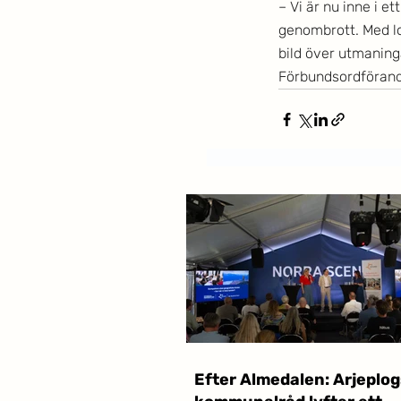
– Vi är nu inne i e
genombrott. Med l
bild över utmaning
Förbundsordförand
Efter Almedalen: Arjeplog