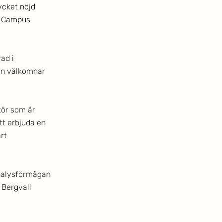
cket nöjd 
r Campus 
ad i 
an välkomnar 
tör som är 
tt erbjuda en 
rt 
nalysförmågan 
Bergvall 