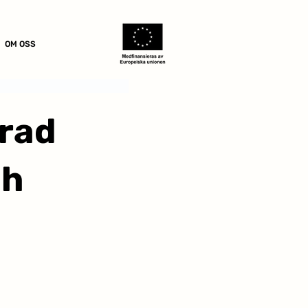
OM OSS
erad
ch