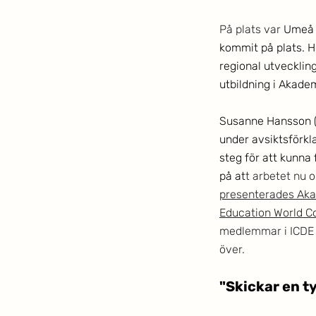
På plats var 
Umeå u
kommit på plats. H
regional utvecklin
utbildning i Akade
Susanne Hansson (
under avsiktsförkl
steg för att kunna
på at
t arbetet nu 
presenterades Akad
Education World Co
medlemmar i ICDE f
över. 
"Skickar en ty