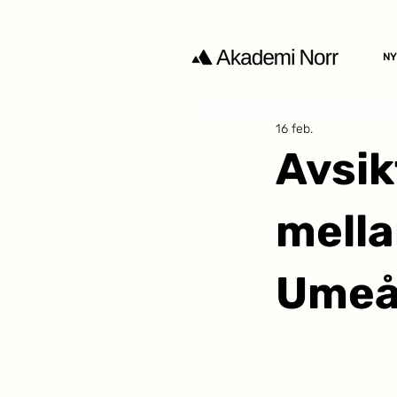
NY
16 feb.
Avsik
mella
Umeå 