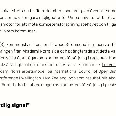
niversitets rektor Tora Holmberg som var glad över att sama
on ser nu ytterligare möjligheter för Umeå universitet ta ett 
gsmotor för att möta kompetensförsörjningsbehovet och tillgä
mi Norrs kommuner. 
S), kommunstyrelsens ordförande Strömsund kommun var förs
aringen från Akademi Norrs sida och poängterade att detta var 
 fortsätta äga frågan om kompetensförsörjning i regionen. Hon
också fått global uppmärksamhet, vilket är spännande. 
I nove
emi Norrs arbetsmodell på International Council of Open Dis
nference i Wellington, Nya Zeeland
, och som resultat blir Ak
ör att bidra till utvecklingen av kompetensförsörjning i glesb
dlig signal"