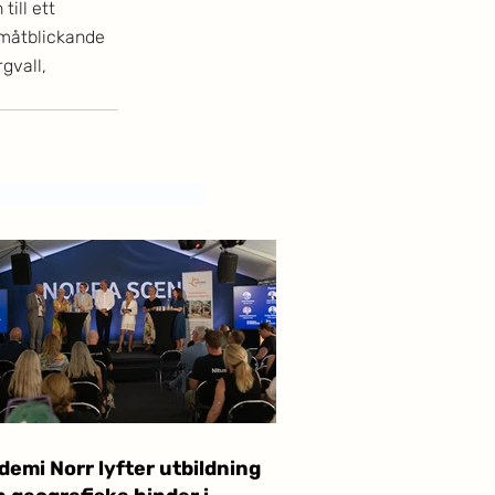
ill ett 
måtblickande 
gvall, 
emi Norr lyfter utbildning