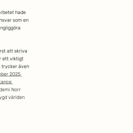
rbetet hade 
ansvar som en 
ngliggöra 
t att skriva 
ett viktigt 
 trycker även 
mber 2025 
tance 
ademi Norr 
ygd världen 