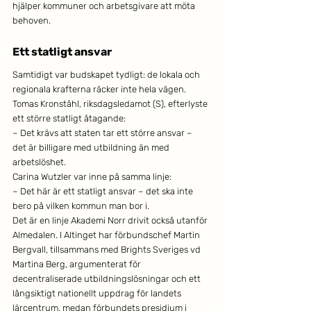
hjälper kommuner och arbetsgivare att möta 
behoven.
Ett statligt ansvar
Samtidigt var budskapet tydligt: de lokala och 
regionala krafterna räcker inte hela vägen. 
Tomas Kronståhl, riksdagsledamot (S), efterlyste 
ett större statligt åtagande:
– Det krävs att staten tar ett större ansvar – 
det är billigare med utbildning än med 
arbetslöshet.
Carina Wutzler var inne på samma linje:
– Det här är ett statligt ansvar – det ska inte 
bero på vilken kommun man bor i.
Det är en linje Akademi Norr drivit också utanför 
Almedalen. I Altinget har förbundschef Martin 
Bergvall, tillsammans med Brights Sveriges vd 
Martina Berg, argumenterat för 
decentraliserade utbildningslösningar och ett 
långsiktigt nationellt uppdrag för landets 
lärcentrum, medan förbundets presidium i 