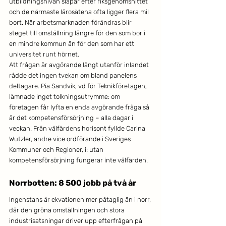
utbildningsnivån släpar efter riksgenomsnittet 
och de närmaste lärosätena ofta ligger flera mil 
bort. När arbetsmarknaden förändras blir 
steget till omställning längre för den som bor i 
en mindre kommun än för den som har ett 
universitet runt hörnet.
Att frågan är avgörande långt utanför inlandet 
rådde det ingen tvekan om bland panelens 
deltagare. Pia Sandvik, vd för Teknikföretagen, 
lämnade inget tolkningsutrymme: om 
företagen får lyfta en enda avgörande fråga så 
är det kompetensförsörjning – alla dagar i 
veckan. Från välfärdens horisont fyllde Carina 
Wutzler, andre vice ordförande i Sveriges 
Kommuner och Regioner, i: utan 
kompetensförsörjning fungerar inte välfärden.
Norrbotten: 8 500 jobb på två år
Ingenstans är ekvationen mer påtaglig än i norr, 
där den gröna omställningen och stora 
industrisatsningar driver upp efterfrågan på 