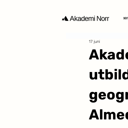
NY
17 juni
Akade
utbil
geogr
Alme