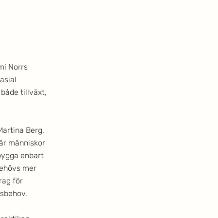
mi Norrs 
asial 
både tillväxt, 
artina Berg, 
där människor 
bygga enbart 
 behövs mer 
rag för 
nsbehov.