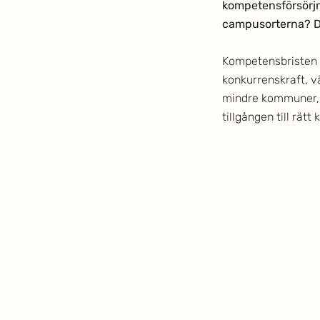
kompetensförsörjni
campusorterna? De
Kompetensbristen ä
konkurrenskraft, vä
mindre kommuner, o
tillgången till rä