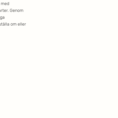
s med 
rter. Genom 
ga 
tälla om eller 