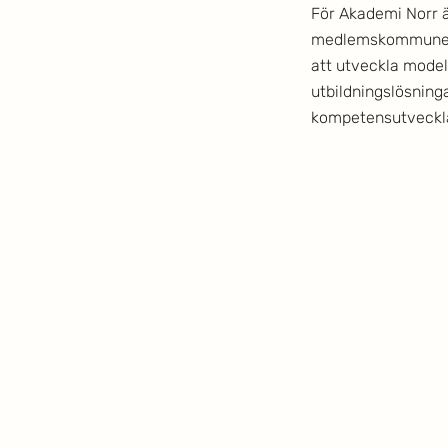
För Akademi Norr ä
medlemskommuner, 
att utveckla model
utbildningslösninga
kompetensutvecklas