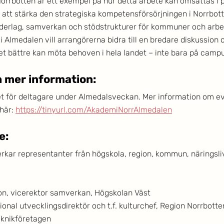
rbotten är ett exempel på hur detta arbete kan omsättas i p
ill att stärka den strategiska kompetensförsörjningen i Norrbo
derlag, samverkan och stödstrukturer för kommuner och arbet
 Almedalen vill arrangörerna bidra till en bredare diskussion 
t bättre kan möta behoven i hela landet – inte bara på camp
 mer information: 
et för deltagare under Almedalsveckan. Mer information om 
här: 
https://tinyurl.com/AkademiNorrAlmedalen
: 
rkar representanter från högskola, region, kommun, näringsliv
on, vicerektor samverkan, Högskolan Väst
onal utvecklingsdirektör och t.f. kulturchef, Region Norrbotte
eknikföretagen