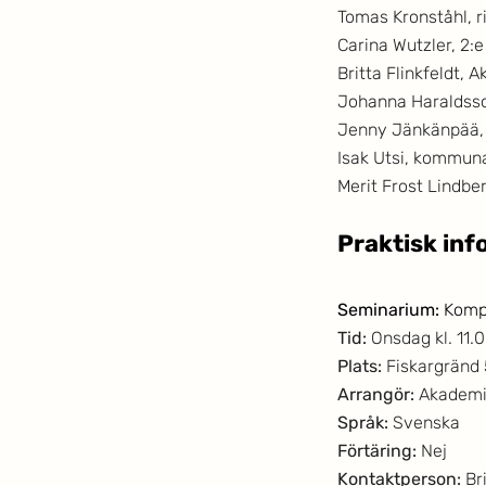
Tomas Kronståhl, 
Carina Wutzler, 2:
Britta Flinkfeldt, 
Johanna Haraldsso
Jenny Jänkänpää,
Isak Utsi, kommun
Merit Frost Lindbe
Praktisk inf
Seminarium: 
Kompe
Tid:
 Onsdag kl. 11.
Plats:
 Fiskargränd
Arrangör:
 Akademi
Språk:
 Svenska
Förtäring:
 Nej
Kontaktperson:
 Br