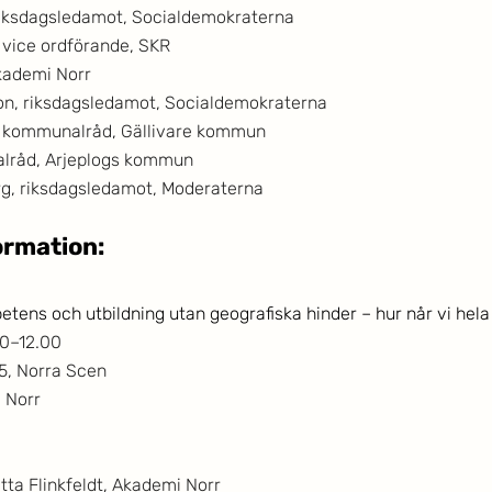
riksdagsledamot, Socialdemokraterna
e vice ordförande, SKR
Akademi Norr
n, riksdagsledamot, Socialdemokraterna
 kommunalråd, Gällivare kommun
alråd, Arjeplogs kommun
rg, riksdagsledamot, Moderaterna
ormation:
tens och utbildning utan geografiska hinder – hur når vi hela
00–12.00
 5, Norra Scen
 Norr
itta Flinkfeldt, Akademi Norr