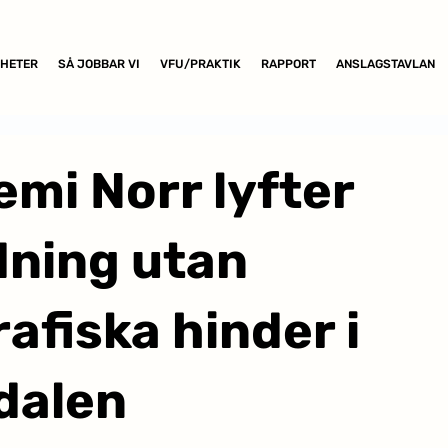
HETER
SÅ JOBBAR VI
VFU/PRAKTIK
RAPPORT
ANSLAGSTAVLAN
mi Norr lyfter
dning utan
afiska hinder i
dalen