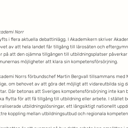
Akademi Norr
fts i flera aktuella debattinlägg. I Akademikern skriver Akade
t av att hela landet får tillgång till lärosäten och eftergymn
r på att den ojämna tillgången till utbildningsplatser påverkar 
unernas möjligheter att klara sin kompetensförsörjning.
 Akademi Norrs förbundschef Martin Bergvall tillsammans med M
ige, om behovet av att göra det möjligt att vidareutbilda sig 
tar. Där betonas att Sveriges kompetensförsörjning inte kan 
 flytta för att få tillgång till utbildning eller arbete. I stället
raliserade utbildningslösningar, ett långsiktigt nationellt uppd
ttre koppling mellan utbildningsutbud och regionala kompete