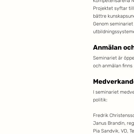
Kompetensarena Nor
Projektet syftar t
bättre kunskapsun
Genom seminariet i
utbildningssysteme
Anmälan och
Seminariet är öpp
och anmälan finns 
Medverkande
I seminariet medve
politik:
Fredrik Christenss
Janus Brandin, regi
Pia Sandvik, VD, T