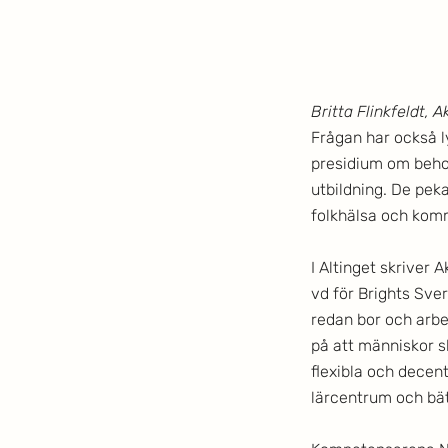
Britta Flinkfeldt, 
Frågan har också ly
presidium om behove
utbildning. De peka
folkhälsa och komm
I Altinget skriver
vd för Brights Sver
redan bor och arbe
på att människor ska
flexibla och decent
lärcentrum och bä