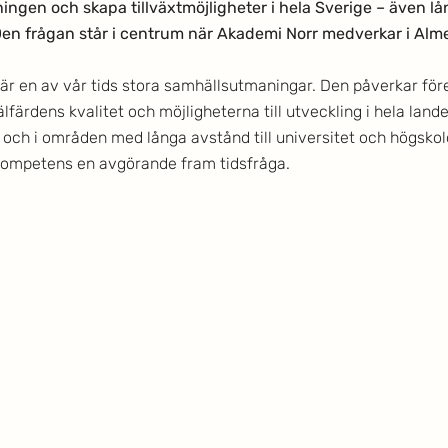
ngen och skapa tillväxtmöjligheter i hela Sverige – även lån
n frågan står i centrum när Akademi Norr medverkar i Alm
r en av vår tids stora samhällsutmaningar. Den påverkar för
lfärdens kvalitet och möjligheterna till utveckling i hela land
ch i områden med långa avstånd till universitet och högskolo
tt kompetens en avgörande fram tidsfråga.