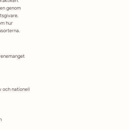
raktiken. 
tten genom 
sgivare. 
om hur 
usorterna.
evenemanget 
 och nationell 
n