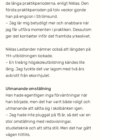
de långa praktikperioderna, enligt Niklas. Den 
första praktikperioden på tolv veckor gjorde 
han på engcon i Strömsund.
– Jag lär mig betydligt mer och snabbare när 
jag får utföra momenten i praktiken. Dessutom 
ger det kontakter inför det framtida yrkeslivet. 
Niklas Lestander nämner också att längden på 
YH-utbildningen lockade.
– En treårig högskoleutbildning kändes lite 
lång. Jag tyckte det var lagom med två års 
avbrott från ekorrhjulet. 
Utmanande omställning
Han hade egentligen inga förväntningar när 
han började, men det har varit både roligt och 
utmanande att sätta sig i skolbänken igen.
– Jag hade inte pluggat på 15 år, så det var en 
stor omställning med redovisningar, 
studieteknik och att sitta still. Men det har gått 
vägen hittills.