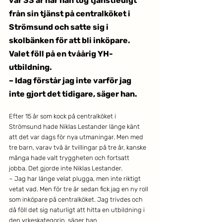
var 33 år när han tog tjänstledigt 
från sin tjänst på centralköket i 
Strömsund och satte sig i 
skolbänken för att bli inköpare. 
Valet föll på en tvåårig YH-
utbildning.
– Idag förstår jag inte varför jag 
inte gjort det tidigare, säger han.  
Efter 15 år som kock på centralköket i 
Strömsund hade Niklas Lestander länge känt 
att det var dags för nya utmaningar. Men med 
tre barn, varav två är tvillingar på tre år, kanske 
många hade valt tryggheten och fortsatt 
jobba. Det gjorde inte Niklas Lestander.
– Jag har länge velat plugga, men inte riktigt 
vetat vad. Men för tre år sedan fick jag en ny roll 
som inköpare på centralköket. Jag trivdes och 
då föll det sig naturligt att hitta en utbildning i 
den yrkeskategorin, säger han.