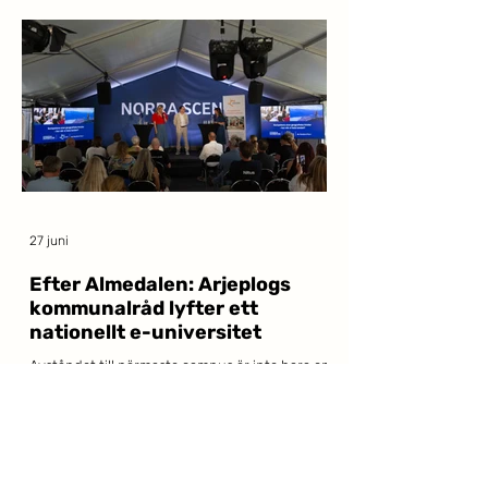
27 juni
Efter Almedalen: Arjeplogs
kommunalråd lyfter ett
nationellt e-universitet
Avståndet till närmaste campus är inte bara en
olägenhet – det går att mäta i sämre
socioekonomi och sjunkande utbildningsnivå.
Det menar Isak Utsi, kommunalråd i Arjeplog
och direktionsledamot i Akademi Norr, som i
Dagens Samhälle lyfter ett nationellt digitalt