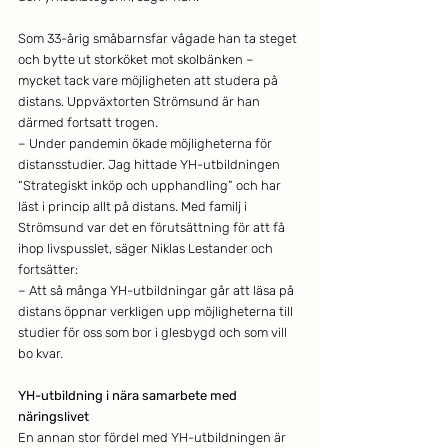
Som 33-årig småbarnsfar vågade han ta steget 
och bytte ut storköket mot skolbänken –  
mycket tack vare möjligheten att studera på 
distans. Uppväxtorten Strömsund är han 
därmed fortsatt trogen.
– Under pandemin ökade möjligheterna för 
distansstudier. Jag hittade YH-utbildningen 
“Strategiskt inköp och upphandling” och har 
läst i princip allt på distans. Med familj i 
Strömsund var det en förutsättning för att få 
ihop livspusslet, säger Niklas Lestander och 
fortsätter:
– Att så många YH-utbildningar går att läsa på 
distans öppnar verkligen upp möjligheterna till 
studier för oss som bor i glesbygd och som vill 
bo kvar.
YH-utbildning i nära samarbete med 
näringslivet
En annan stor fördel med YH-utbildningen är 