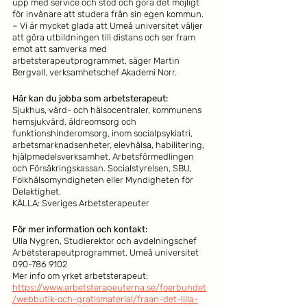
upp med service och stöd och göra det möjligt 
för invånare att studera från sin egen kommun.
– Vi är mycket glada att Umeå universitet väljer 
att göra utbildningen till distans och ser fram 
emot att samverka med 
arbetsterapeutprogrammet, säger Martin 
Bergvall, verksamhetschef Akademi Norr. 
Här kan du jobba som arbetsterapeut:
Sjukhus, vård- och hälsocentraler, kommunens 
hemsjukvård, äldreomsorg och 
funktionshinderomsorg, inom socialpsykiatri, 
arbetsmarknadsenheter, elevhälsa, habilitering, 
hjälpmedelsverksamhet. Arbetsförmedlingen 
och Försäkringskassan. Socialstyrelsen, SBU, 
Folkhälsomyndigheten eller Myndigheten för 
Delaktighet. 
KÄLLA: Sveriges Arbetsterapeuter
För mer information och kontakt:
Ulla Nygren, Studierektor och avdelningschef 
Arbetsterapeutprogrammet, Umeå universitet
090-786 9102
Mer info om yrket arbetsterapeut: 
https://www.arbetsterapeuterna.se/foerbundet
/webbutik-och-gratismaterial/fraan-det-lilla-