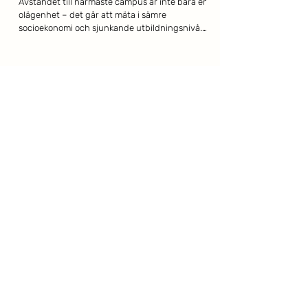
Avståndet till närmaste campus är inte bara en
olägenhet – det går att mäta i sämre
socioekonomi och sjunkande utbildningsnivå.
Det menar Isak Utsi, kommunalråd i Arjeplog
och direktionsledamot i Akademi Norr, som i
Dagens Samhälle lyfter ett nationellt digitalt
universitet som vägen framåt. När Akademi
Norr tillsammans med Lapplands
Kommunalförbund och Kompetensarena
Norrbotten samlade panelen på Norra Scen i
Almedalen var problembilden snabbt
etablerad: halva Sveriges vuxna
25 juni
Utbildning utan geografiska
hinder fokus i Almedalen
Akademi Norr satte glesbygdens
kompetensfråga i centrum i Almedalen På