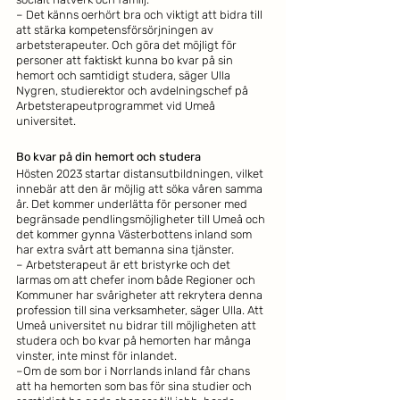
– Det känns oerhört bra och viktigt att bidra till 
att stärka kompetensförsörjningen av 
arbetsterapeuter. Och göra det möjligt för 
personer att faktiskt kunna bo kvar på sin 
hemort och samtidigt studera, säger Ulla 
Nygren, studierektor och avdelningschef på 
Arbetsterapeutprogrammet vid Umeå 
universitet.
Bo kvar på din hemort och studera
Hösten 2023 startar distansutbildningen, vilket 
innebär att den är möjlig att söka våren samma 
år. Det kommer underlätta för personer med 
begränsade pendlingsmöjligheter till Umeå och 
det kommer gynna Västerbottens inland som 
har extra svårt att bemanna sina tjänster.
– Arbetsterapeut är ett bristyrke och det 
larmas om att chefer inom både Regioner och 
Kommuner har svårigheter att rekrytera denna 
profession till sina verksamheter, säger Ulla. Att 
Umeå universitet nu bidrar till möjligheten att 
studera och bo kvar på hemorten har många 
vinster, inte minst för inlandet.
–Om de som bor i Norrlands inland får chans 
att ha hemorten som bas för sina studier och 