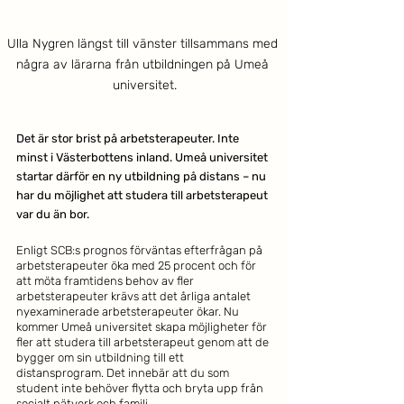
Ulla Nygren längst till vänster tillsammans med 
några av lärarna från utbildningen på Umeå 
universitet.
Det är stor brist på arbetsterapeuter. Inte 
minst i Västerbottens inland. Umeå universitet 
startar därför en ny utbildning på distans – nu 
har du möjlighet att studera till arbetsterapeut 
var du än bor. 
Enligt SCB:s prognos förväntas efterfrågan på 
arbetsterapeuter öka med 25 procent och för 
att möta framtidens behov av fler 
arbetsterapeuter krävs att det årliga antalet 
nyexaminerade arbetsterapeuter ökar. Nu 
kommer Umeå universitet skapa möjligheter för 
fler att studera till arbetsterapeut genom att de 
bygger om sin utbildning till ett 
distansprogram. Det innebär att du som 
student inte behöver flytta och bryta upp från 
socialt nätverk och familj.