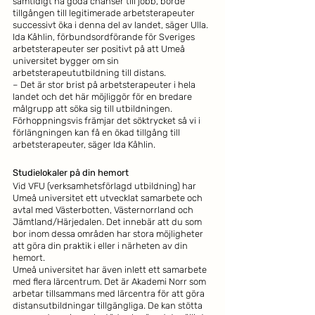
samtidigt ha goda chanser till jobb, borde 
tillgången till legitimerade arbetsterapeuter 
successivt öka i denna del av landet, säger Ulla.
Ida Kåhlin, förbundsordförande för Sveriges 
arbetsterapeuter ser positivt på att Umeå 
universitet bygger om sin 
arbetsterapeututbildning till distans.
– Det är stor brist på arbetsterapeuter i hela 
landet och det här möjliggör för en bredare 
målgrupp att söka sig till utbildningen. 
Förhoppningsvis främjar det söktrycket så vi i 
förlängningen kan få en ökad tillgång till 
arbetsterapeuter, säger Ida Kåhlin.
Studielokaler på din hemort
Vid VFU (verksamhetsförlagd utbildning) har 
Umeå universitet ett utvecklat samarbete och 
avtal med Västerbotten, Västernorrland och 
Jämtland/Härjedalen. Det innebär att du som 
bor inom dessa områden har stora möjligheter 
att göra din praktik i eller i närheten av din 
hemort. 
Umeå universitet har även inlett ett samarbete 
med flera lärcentrum. Det är Akademi Norr som 
arbetar tillsammans med lärcentra för att göra 
distansutbildningar tillgängliga. De kan stötta 