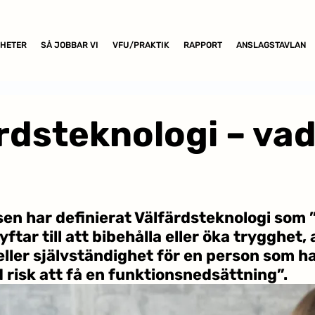
HETER
SÅ JOBBAR VI
VFU/PRAKTIK
RAPPORT
ANSLAGSTAVLAN
rdsteknologi – vad
sen har definierat Välfärdsteknologi som ”
ftar till att bibehålla eller öka trygghet, a
eller självständighet för en person som har
d risk att få en funktionsnedsättning”.