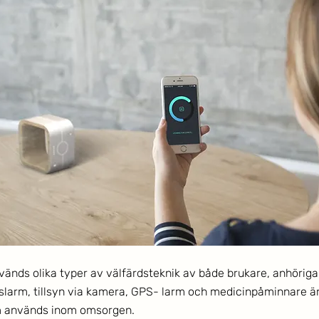
nds olika typer av välfärdsteknik av både brukare, anhöriga
slarm, tillsyn via kamera, GPS- larm och medicinpåminnare ä
m används inom omsorgen.