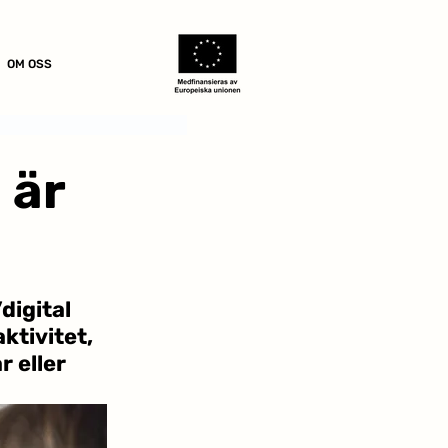
OM OSS
 är
digital 
ktivitet, 
 eller 