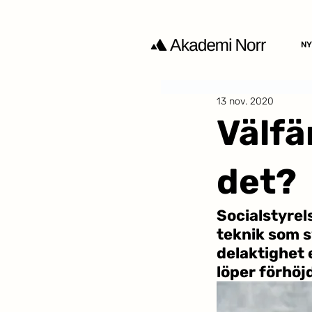
NY
13 nov. 2020
Välfä
det?
Socialstyrel
teknik som sy
delaktighet 
löper förhöj