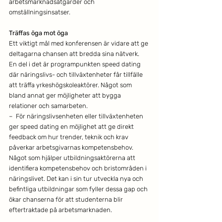
arbetsmarknadsåtgärder och 
omställningsinsatser.
Träffas öga mot öga
Ett viktigt mål med konferensen är vidare att ge 
deltagarna chansen att bredda sina nätverk. 
En del i det är programpunkten speed dating 
där näringslivs- och tillväxtenheter får tillfälle 
att träffa yrkeshögskoleaktörer. Något som 
bland annat ger möjligheter att bygga 
relationer och samarbeten. 
–  För näringslivsenheten eller tillväxtenheten 
ger speed dating en möjlighet att ge direkt 
feedback om hur trender, teknik och krav 
påverkar arbetsgivarnas kompetensbehov. 
Något som hjälper utbildningsaktörerna att 
identifiera kompetensbehov och bristområden i 
näringslivet. Det kan i sin tur utveckla nya och 
befintliga utbildningar som fyller dessa gap och 
ökar chanserna för att studenterna blir 
eftertraktade på arbetsmarknaden.