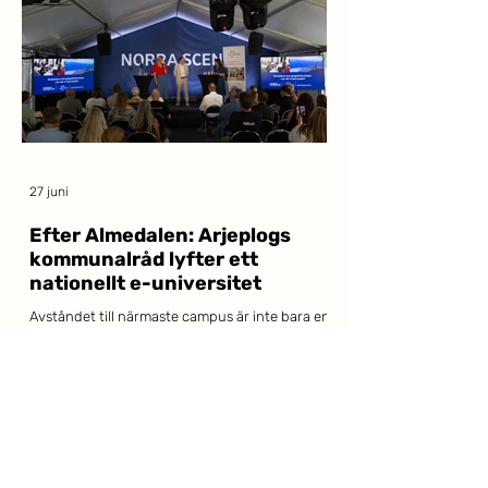
27 juni
Efter Almedalen: Arjeplogs
kommunalråd lyfter ett
nationellt e-universitet
Avståndet till närmaste campus är inte bara en
olägenhet – det går att mäta i sämre
socioekonomi och sjunkande utbildningsnivå.
Det menar Isak Utsi, kommunalråd i Arjeplog
och direktionsledamot i Akademi Norr, som i
Dagens Samhälle lyfter ett nationellt digitalt
universitet som vägen framåt. När Akademi
Norr tillsammans med Lapplands
Kommunalförbund och Kompetensarena