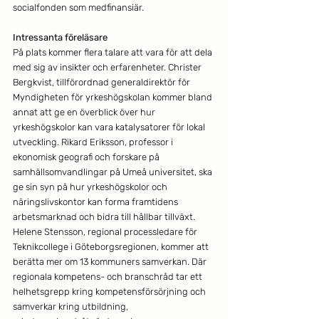
socialfonden som medfinansiär. 
Intressanta föreläsare
På plats kommer flera talare att vara för att dela 
med sig av insikter och erfarenheter. Christer 
Bergkvist, tillförordnad generaldirektör för 
Myndigheten för yrkeshögskolan kommer bland 
annat att ge en överblick över hur 
yrkeshögskolor kan vara katalysatorer för lokal 
utveckling. Rikard Eriksson, professor i 
ekonomisk geografi och forskare på 
samhällsomvandlingar på Umeå universitet, ska 
ge sin syn på hur yrkeshögskolor och 
näringslivskontor kan forma framtidens 
arbetsmarknad och bidra till hållbar tillväxt. 
Helene Stensson, regional processledare för 
Teknikcollege i Göteborgsregionen, kommer att 
berätta mer om 13 kommuners samverkan. Där 
regionala kompetens- och branschråd tar ett 
helhetsgrepp kring kompetensförsörjning och 
samverkar kring utbildning, 