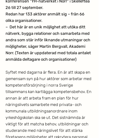
konferensen "YH-nätverket i Norr" i Skellefteå 
26 till 27 september. 
Redan har 133 aktörer anmält sig – från 66 
olika organisationer.
–  Det här är en unik möjlighet att utöka ditt 
nätverk, bygga relationer och samarbeta med 
andra som står inför liknande utmaningar och 
möjligheter, säger Martin Bergvall, Akademi 
Norr. (Texten är uppdaterad med totala antalet 
anmälda deltagare och organisationer)
Syftet med dagarna är flera. En är att skapa en 
gemensam syn på hur aktörer som arbetar med 
kompetensförsörjning i norra Sverige 
tillsammans kan kartlägga kompetensbehov. En 
annan är att arbeta fram en plan för hur 
näringslivets samarbete med privata- och 
kommunala utbildningsanordnare inom 
yrkeshögskolan ska se ut. Det sistnämnda är 
viktigt för att matcha behov, utbildningar och 
studerande med näringslivet för att stärka 
företagens möjligheter att rekrytera personal 