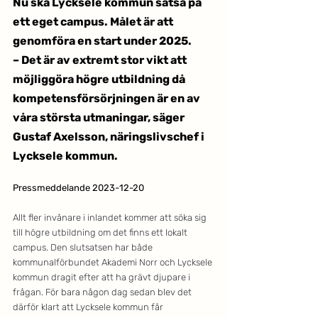
Nu ska Lycksele kommun satsa på 
ett eget campus. Målet är att 
genomföra en start under 2025.
– Det är av extremt stor vikt att 
möjliggöra högre utbildning då 
kompetensförsörjningen är en av 
våra största utmaningar, säger 
Gustaf Axelsson, näringslivschef i 
Lycksele kommun.
Pressmeddelande 2023-12-20
Allt fler invånare i inlandet kommer att söka sig 
till högre utbildning om det finns ett lokalt 
campus. Den slutsatsen har både 
kommunalförbundet Akademi Norr och Lycksele 
kommun dragit efter att ha grävt djupare i 
frågan. För bara någon dag sedan blev det 
därför klart att Lycksele kommun får 