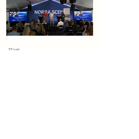
27 juni
Efter Almedalen: Arjeplogs
kommunalråd lyfter ett
nationellt e-universitet
Avståndet till närmaste campus är inte bara en
olägenhet – det går att mäta i sämre
socioekonomi och sjunkande utbildningsnivå.
Det menar Isak Utsi, kommunalråd i Arjeplog
och direktionsledamot i Akademi Norr, som i
Dagens Samhälle lyfter ett nationellt digitalt
universitet som vägen framåt. När Akademi
Norr tillsammans med Lapplands
Kommunalförbund och Kompetensarena
Norrbotten samlade panelen på Norra Scen i