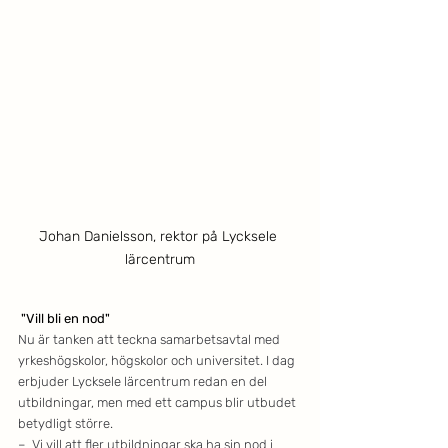
Johan Danielsson, rektor på Lycksele 
lärcentrum
"Vill bli en nod"
Nu är tanken att teckna samarbetsavtal med 
yrkeshögskolor, högskolor och universitet. I dag 
erbjuder Lycksele lärcentrum redan en del 
utbildningar, men med ett campus blir utbudet 
betydligt större.
–  Vi vill att fler utbildningar ska ha sin nod i 