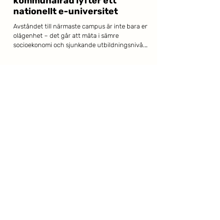
kommunalråd lyfter ett
nationellt e-universitet
Avståndet till närmaste campus är inte bara en
olägenhet – det går att mäta i sämre
socioekonomi och sjunkande utbildningsnivå.
Det menar Isak Utsi, kommunalråd i Arjeplog
och direktionsledamot i Akademi Norr, som i
Dagens Samhälle lyfter ett nationellt digitalt
universitet som vägen framåt. När Akademi
Norr tillsammans med Lapplands
Kommunalförbund och Kompetensarena
Norrbotten samlade panelen på Norra Scen i
Almedalen var problembilden snabbt
etablerad: halva Sveriges vuxna
25 juni
Utbildning utan geografiska
hinder fokus i Almedalen