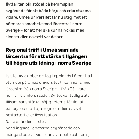
flytta liten blir stödet på hemmaplan 
avgörande för att både börja och orka studera 
vidare. Umeå universitet tar nu steg mot ett 
närmare samarbete med lärcentra i norra 
Sverige – för att fler ska kunna lyckas med 
sina studier, oavsett var de bor.
Regional träff i Umeå samlade 
lärcentra för att stärka tillgången 
till högre utbildning i norra Sverige
I slutet av oktober deltog Lapplands Lärcentra i 
ett möte på Umeå universitet tillsammans med 
lärcentra från norra Sverige – från Gällivare i 
norr till Kramfors i söder. Syftet var tydligt: att 
tillsammans stärka möjligheterna för fler att 
påbörja och fullfölja högre studier, oavsett 
bostadsort eller livssituation.
När avstånden är stora, 
pendlingsmöjligheterna begränsade och 
många studerar vid sidan av arbete och familj 