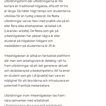
utbildningsform där utbildningarna är lite 
kortare än traditionell högskola, ofta ett till tre 
år långa. De håller högt tempo och studenterna 
utbildas för en tydlig yrkesroll. De flesta 
utbildningar varvar teori med praktik ute på en 
eller flera olika arbetsplatser, så kallad LIA 
(Lärande i arbete). De flesta som går på 
yrkeshögskolan har jobbat några år eller 
studerat på högskolan tidigare och 
medelåldern på studenterna är 29 år. 
Yrkeshögskolan är alltså en fantastisk plattform 
där man som arbetsgivare är delaktig i att ta 
fram utbildningar så att det genererar aktuell 
och skräddarsydd yrkeskompetens. Att ta emot 
en student som gör LIA (praktik) kan vara en 
möjlighet för att lära känna och introducera en 
potentiell framtida medarbetare. 
Utbildningar inom Yrkeshögskolan tas fram i 
nära samverkan med arbetslivet. 
Utbildningarna ska svara mot arbetslivets 