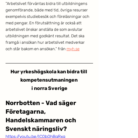
”Arbetslivet förväntas bidra till utbildningens 
genomförande, både med tid, övriga resurser 
exempelvis studiebesök och föreläsningar och 
med pengar. En förutsättning är också att 
arbetslivet önskar anställa de som avslutar 
utbildningen med godkänt resultat. Det ska 
framgå i ansökan hur arbetslivet medverkar 
och står bakom en ansökan.” från 
myh.se
Hur yrkeshögskola kan bidra till 
kompetensutmaningen 
i norra Sverige
Norrbotten - Vad säger 
Företagarna, 
Handelskammaren och 
Svenskt näringsliv?
https://youtu.be/IC0b0hBgRxg