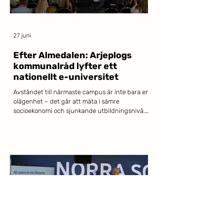
27 juni
Efter Almedalen: Arjeplogs
kommunalråd lyfter ett
nationellt e-universitet
Avståndet till närmaste campus är inte bara en
olägenhet – det går att mäta i sämre
socioekonomi och sjunkande utbildningsnivå.
Det menar Isak Utsi, kommunalråd i Arjeplog
och direktionsledamot i Akademi Norr, som i
Dagens Samhälle lyfter ett nationellt digitalt
universitet som vägen framåt. När Akademi
Norr tillsammans med Lapplands
Kommunalförbund och Kompetensarena
Norrbotten samlade panelen på Norra Scen i
Almedalen var problembilden snabbt
etablerad: halva Sveriges vuxna