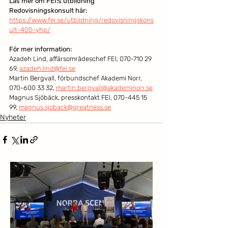
Läs mer om FEI:s utbildning 
Redovisningskonsult här: 
https://www.fei.se/utbildning/redovisningskons
ult-400-yhp/
För mer information: 
Azadeh Lind, affärsområdeschef FEI, 070-710 29 
69, 
azadeh.lind@fei.se
Martin Bergvall, förbundschef Akademi Norr, 
070-600 33 32, 
martin.bergvall@akademinorr.se
Magnus Sjöbäck, presskontakt FEI, 070-445 15 
99, 
magnus.sjoback@greatness.se
Nyheter