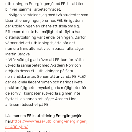
utbildningen Energiingenjör på FEI till att fler 
blir verksamma i arbetsområdet. 
– Nyligen samtalade jag med två studenter som 
läser till energiingenjörer hos FEI. Enligt dem 
ger utbildningen en chans att skola om sig. 
Eftersom de inte har möjlighet att flytta har 
distansutbildning varit enda lösningen. Därför 
värmer det ett utbildningshjärta när det 
numera finns alternativ som passar alla, säger 
Martin Bergvall.
– Vi är väldigt glada över att FEI kan fortsätta 
utveckla samarbetet med Akademi Norr och 
erbjuda dessa YH-utbildningar på flera 
norrländska orter. Genom att använda FEIFLEX 
ger de lokala lärcentrumen och näringslivets 
praktikmöjligheter mycket goda möjligheter för 
de som vill kompetensutveckla sig men inte 
flytta till en annan ort, säger Azadeh Lind, 
affärsområdeschef på FEI.
Läs mer om FEI:s utbildning Energiingenjör 
här:
https://www.fei.se/utbildning/energiingenj
or-400-yhp/