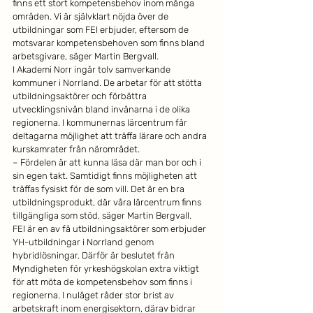
finns ett stort kompetensbehov inom många 
områden. Vi är självklart nöjda över de 
utbildningar som FEI erbjuder, eftersom de 
motsvarar kompetensbehoven som finns bland 
arbetsgivare, säger Martin Bergvall. 
I Akademi Norr ingår tolv samverkande 
kommuner i Norrland. De arbetar för att stötta 
utbildningsaktörer och förbättra 
utvecklingsnivån bland invånarna i de olika 
regionerna. I kommunernas lärcentrum får 
deltagarna möjlighet att träffa lärare och andra 
kurskamrater från närområdet. 
– Fördelen är att kunna läsa där man bor och i 
sin egen takt. Samtidigt finns möjligheten att 
träffas fysiskt för de som vill. Det är en bra 
utbildningsprodukt, där våra lärcentrum finns 
tillgängliga som stöd, säger Martin Bergvall.
FEI är en av få utbildningsaktörer som erbjuder 
YH-utbildningar i Norrland genom 
hybridlösningar. Därför är beslutet från 
Myndigheten för yrkeshögskolan extra viktigt 
för att möta de kompetensbehov som finns i 
regionerna. I nuläget råder stor brist av 
arbetskraft inom energisektorn, därav bidrar 