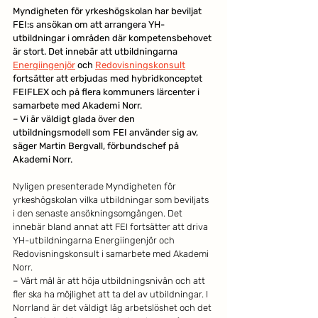
Myndigheten för yrkeshögskolan har beviljat 
FEI:s ansökan om att arrangera YH-
utbildningar i områden där kompetensbehovet 
är stort. Det innebär att utbildningarna 
Energiingenjör
 och 
Redovisningskonsult
fortsätter att erbjudas med hybridkonceptet 
FEIFLEX och på flera kommuners lärcenter i 
samarbete med Akademi Norr. 
– Vi är väldigt glada över den 
utbildningsmodell som FEI använder sig av, 
säger Martin Bergvall, förbundschef på 
Akademi Norr. 
Nyligen presenterade Myndigheten för 
yrkeshögskolan vilka utbildningar som beviljats 
i den senaste ansökningsomgången. Det 
innebär bland annat att FEI fortsätter att driva 
YH-utbildningarna Energiingenjör och 
Redovisningskonsult i samarbete med Akademi 
Norr. 
– Vårt mål är att höja utbildningsnivån och att 
fler ska ha möjlighet att ta del av utbildningar. I 
Norrland är det väldigt låg arbetslöshet och det 