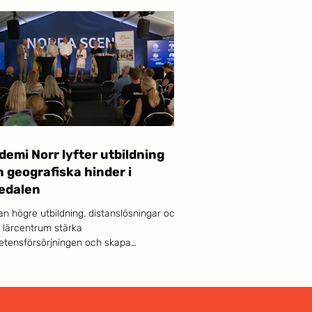
emi Norr lyfter utbildning
 geografiska hinder i
edalen
an högre utbildning, distanslösningar och
a lärcentrum stärka
tensförsörjningen och skapa
xtmöjligheter i hela Sverige – även långt
campusorterna? Den frågan står i
um när Akademi Norr medverkar i
alen.