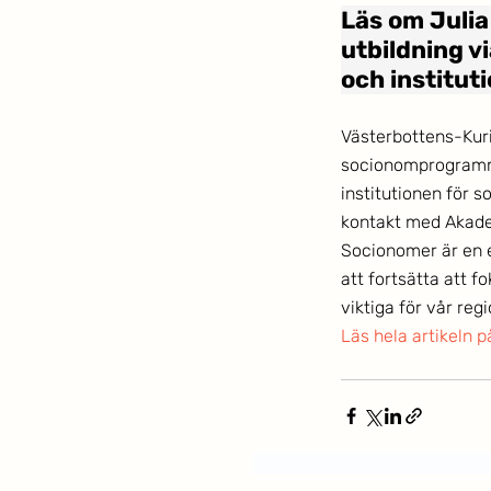
Läs om Julia
utbildning v
och instituti
Västerbottens-Kuri
socionomprogramme
institutionen för s
kontakt med Akade
Socionomer är en 
att fortsätta att 
viktiga för vår re
Läs hela artikeln p