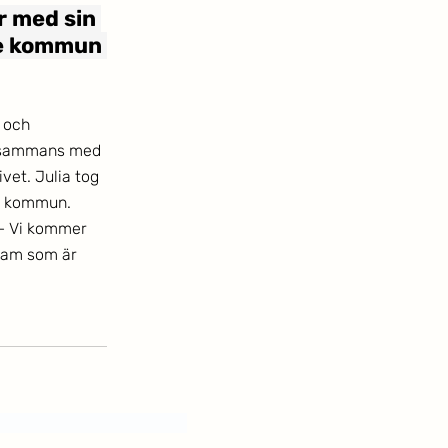
r med sin 
le kommun 
 och 
llsammans med 
vet. Julia tog 
e kommun.
– Vi kommer 
gram som är 