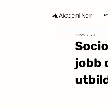
NY
16 nov. 2020
Soci
jobb 
utbil