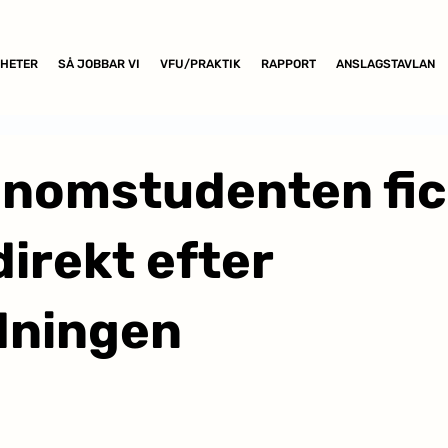
HETER
SÅ JOBBAR VI
VFU/PRAKTIK
RAPPORT
ANSLAGSTAVLAN
onomstudenten fi
direkt efter
dningen