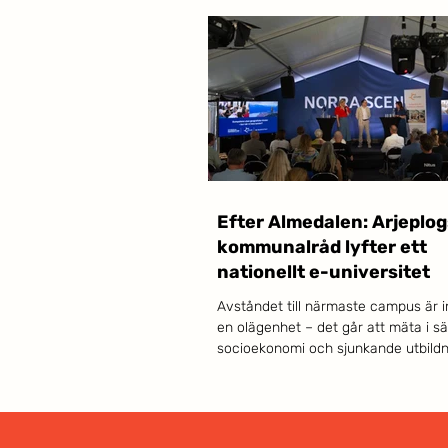
Efter Almedalen: Arjeplog
kommunalråd lyfter ett
nationellt e-universitet
Avståndet till närmaste campus är i
en olägenhet – det går att mäta i s
socioekonomi och sjunkande utbildn
Det menar Isak Utsi, kommunalråd i 
och direktionsledamot i Akademi Nor
Dagens Samhälle lyfter ett nationellt 
universitet som vägen framåt. När