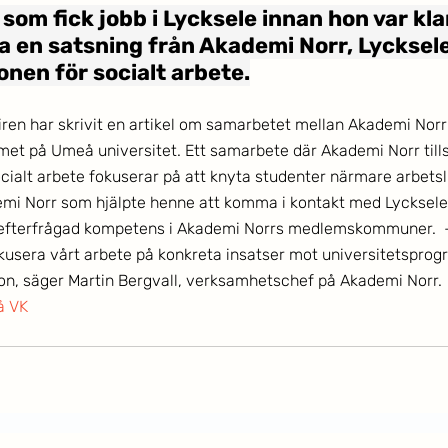
 som fick jobb i Lycksele innan hon var kla
ia en satsning från Akademi Norr, Lyckse
onen för socialt arbete.
ren har skrivit en artikel om samarbetet mellan Akademi Norr
t på Umeå universitet. Ett samarbete där Akademi Norr ti
ocialt arbete fokuserar på att knyta studenter närmare arbetsli
mi Norr som hjälpte henne att komma i kontakt med Lycksel
efterfrågad kompetens i Akademi Norrs medlemskommuner.  
fokusera vårt arbete på konkreta insatser mot universitetspro
gion, säger Martin Bergvall, verksamhetschef på Akademi Norr. 
å VK