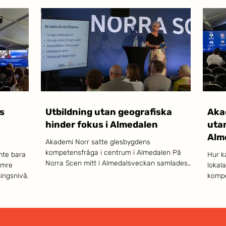
s
Utbildning utan geografiska
Akad
hinder fokus i Almedalen
utan
Alm
Akademi Norr satte glesbygdens
kompetensfråga i centrum i Almedalen På
nte bara
Hur k
Norra Scen mitt i Almedalsveckan samlades
ämre
lokal
röster från högskola, näringsliv, kommun,
ingsnivå.
kompe
region och riksdag kring en fråga som sällan
Arjeplog
tillvä
får huvudrollen i den nationella debatten, men
r, som i
från 
som avgör framtiden för stora delar av landet:
digitalt
centr
hur når kompetens och utbildning ut till hela
 Akademi
Almed