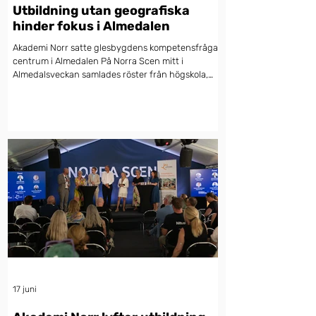
Utbildning utan geografiska
hinder fokus i Almedalen
Akademi Norr satte glesbygdens kompetensfråga i
centrum i Almedalen På Norra Scen mitt i
Almedalsveckan samlades röster från högskola,
näringsliv, kommun, region och riksdag kring en
fråga som sällan får huvudrollen i den nationella
debatten, men som avgör framtiden för stora
delar av landet: hur når kompetens och utbildning
ut till hela Sverige – även dit avstånden till
närmaste campus mäts i timmar snarare än
minuter? Det var Akademi Norr som, tillsammans
med Lapplands Komm
17 juni