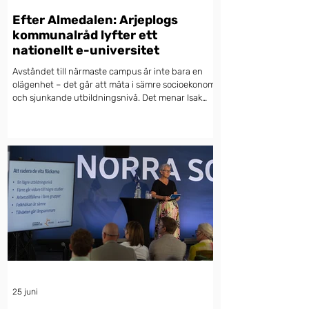
Efter Almedalen: Arjeplogs
kommunalråd lyfter ett
nationellt e-universitet
Avståndet till närmaste campus är inte bara en
olägenhet – det går att mäta i sämre socioekonomi
och sjunkande utbildningsnivå. Det menar Isak
Utsi, kommunalråd i Arjeplog och
direktionsledamot i Akademi Norr, som i Dagens
Samhälle lyfter ett nationellt digitalt universitet
som vägen framåt. När Akademi Norr tillsammans
med Lapplands Kommunalförbund och
Kompetensarena Norrbotten samlade panelen på
Norra Scen i Almedalen var problembilden snabbt
etablerad: halva Sveriges vuxna
25 juni