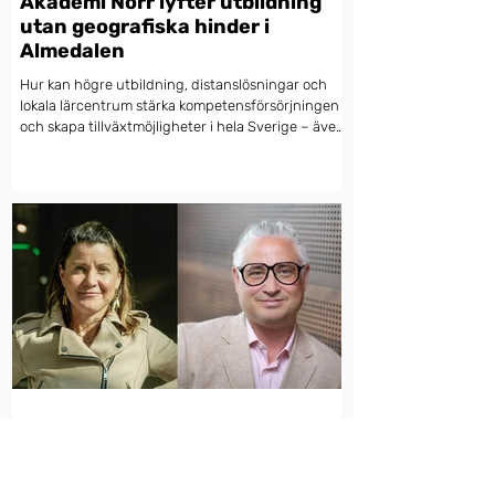
Akademi Norr lyfter utbildning
utan geografiska hinder i
Almedalen
Hur kan högre utbildning, distanslösningar och
lokala lärcentrum stärka kompetensförsörjningen
och skapa tillväxtmöjligheter i hela Sverige – även
långt från campusorterna? Den frågan står i
centrum när Akademi Norr medverkar i Almedalen.
12 juni
Kompetensbristen i norr kräver