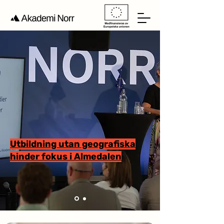
Utbildning utan geografiska
hinder fokus i Almedalen