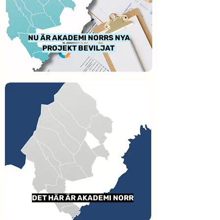
NU ÄR AKADEMI NORRS NYA
PROJEKT BEVILJAT
DET HÄR ÄR AKADEMI NORR